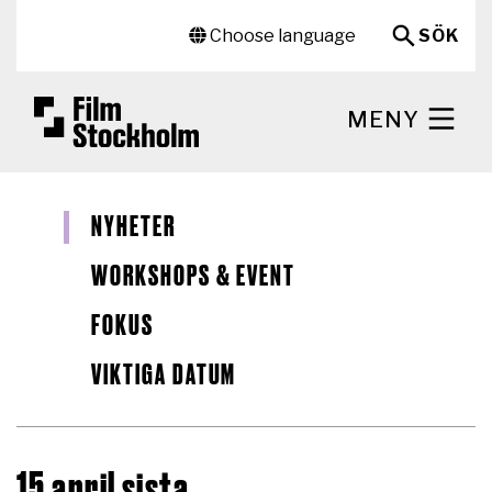
Hoppa till huvudinnehåll
Sekundär meny
Choose language
SÖK
MENY
NYHETER
WORKSHOPS & EVENT
FOKUS
VIKTIGA DATUM
15 april sista