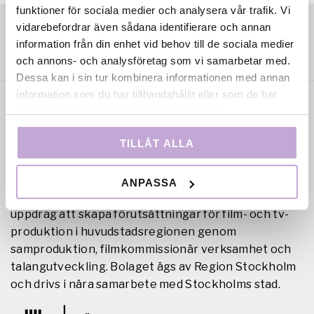
funktioner för sociala medier och analysera vår trafik. Vi
vidarebefordrar även sådana identifierare och annan
information från din enhet vid behov till de sociala medier
och annons- och analysföretag som vi samarbetar med.
Dessa kan i sin tur kombinera informationen med annan
information som du har tillhandahållit eller som de har
samlat in när du har använt deras tjänster.
TILLÅT ALLA
ANPASSA
Film Stockholm AB är en regional filmfond med
uppdrag att skapa förutsättningar för film- och tv-
produktion i huvudstadsregionen genom
samproduktion, filmkommissionär verksamhet och
talangutveckling. Bolaget ägs av Region Stockholm
och drivs i nära samarbete med Stockholms stad.