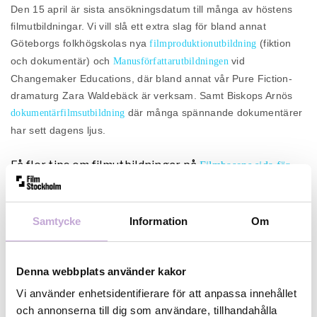
Den 15 april är sista ansökningsdatum till många av höstens
filmutbildningar. Vi vill slå ett extra slag för bland annat
Göteborgs folkhögskolas nya
(fiktion
filmproduktionutbildning
och dokumentär) och
vid
Manusförfattarutbildningen
Changemaker Educations, där bland annat vår Pure Fiction-
dramaturg Zara Waldebäck är verksam. Samt Biskops Arnös
där många spännande dokumentärer
dokumentärfilmsutbildning
har sett dagens ljus.
Få fler tips om filmutbildningar på
Filmbasens sida för
.
filmutbildningar
Samtycke
Information
Om
Denna webbplats använder kakor
Vi använder enhetsidentifierare för att anpassa innehållet
och annonserna till dig som användare, tillhandahålla