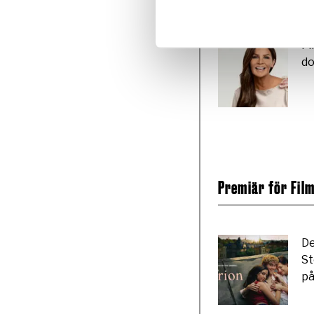
Fi
do
Premiär för Fil
De
St
på