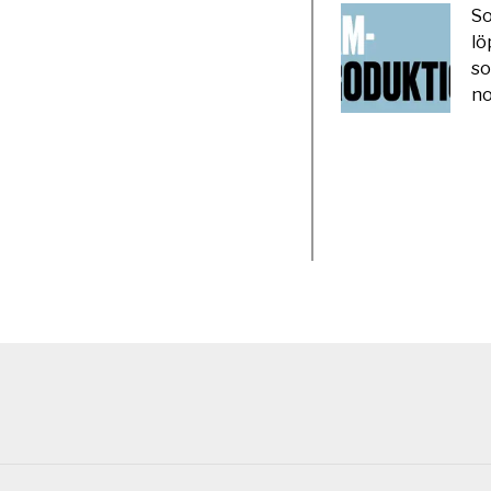
So
lö
so
no