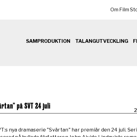
Sekundär meny
Om Film St
SAMPRODUKTION
TALANGUTVECKLING
F
rtan” på SVT 24 juli
2
T:s nya dramaserie "Svärtan" har premiär den 24 juli. Ser