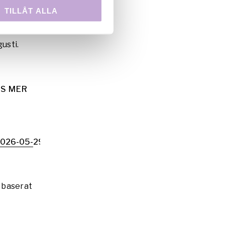
026-06-10
TILLÅT ALLA
usti.
S MER
026-05-29
 baserat