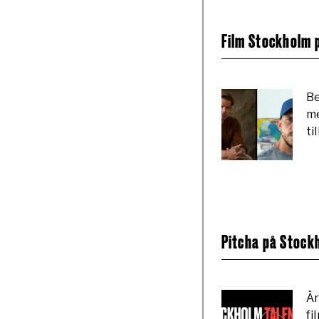
Film Stockholm
Be
me
ti
Pitcha på Stock
Är
fi