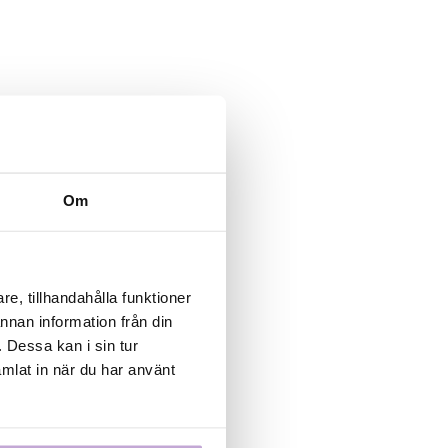
026-06-11
m är
Om
 i Tromsø.
e, tillhandahålla funktioner
S MER
annan information från din
 Dessa kan i sin tur
mlat in när du har använt