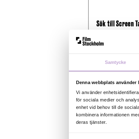
Sök till Screen 
juni
Ta
Samtycke
me
Si
Denna webbplats använder 
Vi använder enhetsidentifiera
för sociala medier och analys
enhet vid behov till de soci
kombinera informationen med 
”Carola!” får v
deras tjänster.
biopremiär 21 a