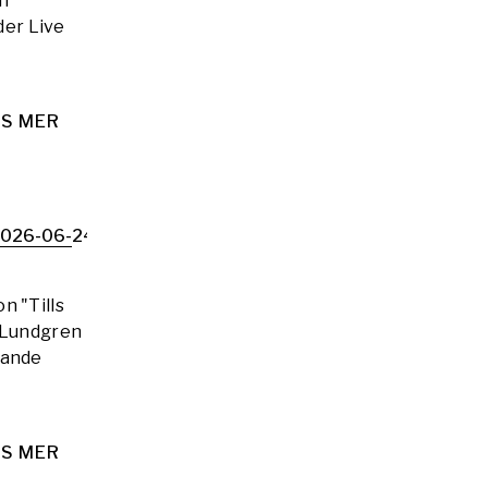
an
der Live
S MER
026-06-24
n "Tills
m Lundgren
lande
S MER