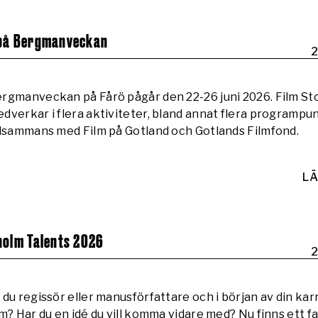
 på Bergmanveckan
2
rgmanveckan på Fårö pågår den 22-26 juni 2026. Film S
dverkar i flera aktiviteter, bland annat flera programpu
llsammans med Film på Gotland och Gotlands Filmfond.
LÄ
holm Talents 2026
2
 du regissör eller manusförfattare och i början av din kar
lm? Har du en idé du vill komma vidare med? Nu finns ett f