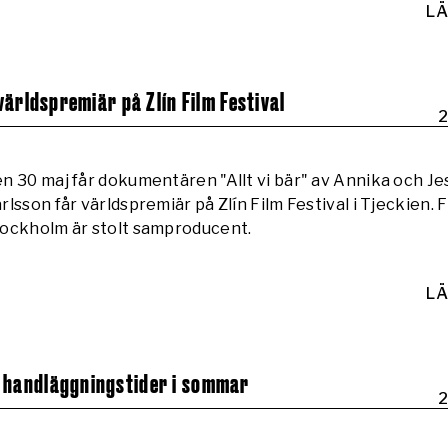
LÄ
 världspremiär på Zlín Film Festival
2
n 30 maj får dokumentären "Allt vi bär" av Annika och Je
rlsson får världspremiär på Zlín Film Festival i Tjeckien. F
ockholm är stolt samproducent.
LÄ
 handläggningstider i sommar
2