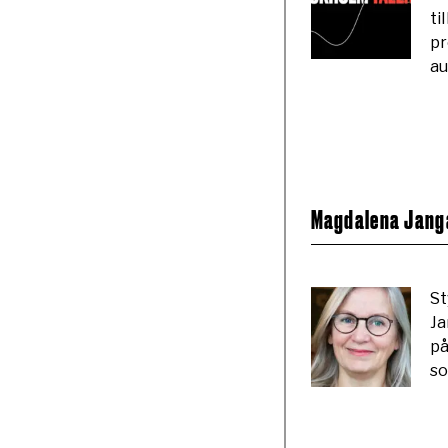
ti
pr
au
Magdalena Jangar
St
Ja
på
so