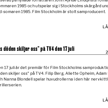
serad på hyllade författaren John Ajvide Lindqvists rom
mmaren 1985 och utspelar sig i Stockholms skärgård un
d-somaren 1985. Film Stockholm är stolt samproducent.
LÄ
s döden skiljer oss” på TV4 den 17 juli
2
n 17 juli är det premiär för Film Stockholms samproduktio
den skiljer oss" på TV4. Filip Berg, Aliette Opheim, Ada
h Nanna Blondell spelar huvudrollerna i den här nervkitt
rillerserien.
LÄ