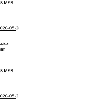
S MER
026-05-28
ssica
ilm
S MER
026-05-22