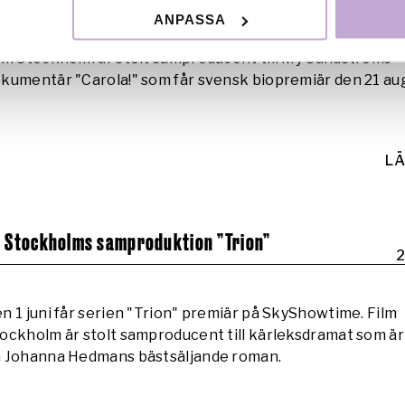
2
ANPASSA
lm Stockholm är stolt samproducent till My Sandströms
kumentär "Carola!" som får svensk biopremiär den 21 aug
LÄ
m Stockholms samproduktion ”Trion”
2
n 1 juni får serien "Trion" premiär på SkyShowtime. Film
ockholm är stolt samproducent till kärleksdramat som är
 Johanna Hedmans bästsäljande roman.