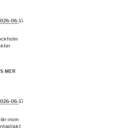
026-06-17
tockholm
nkter
S MER
026-06-17
riär inom
antastiskt