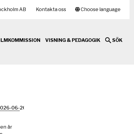
ockholm AB
Kontakta oss
Choose language
ILMKOMMISSION
VISNING & PEDAGOGIK
SÖK
026-06-26
ien är