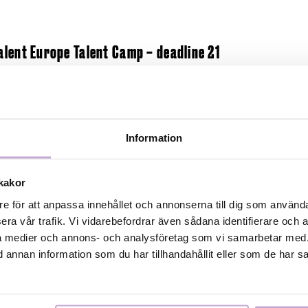
Talent Europe Talent Camp – deadline 21
2
langnätverket Screen Talent Europe, där Film Stockhol
Information
dlem, arrangerar ett Talent Camp 17-21 september 2026
sta dagen för ansökan är den 21 juni.
kakor
re för att anpassa innehållet och annonserna till dig som användar
LÄ
era vår trafik. Vi vidarebefordrar även sådana identifierare och 
ala medier och annons- och analysföretag som vi samarbetar med.
annan information som du har tillhandahållit eller som de har sa
ärldspremiär på Way Out West – har
ugusti