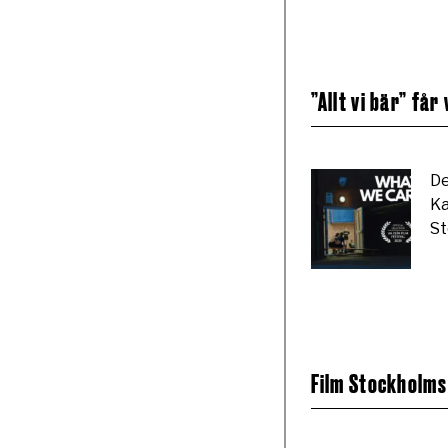
”Allt vi bär” får
De
Ka
St
Film Stockholms