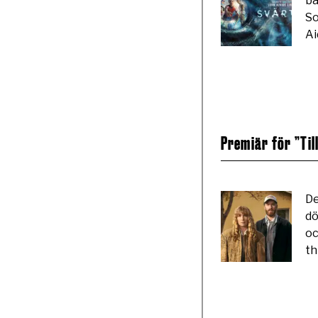
ba
So
Ai
Premiär för ”Till
De
dö
oc
th