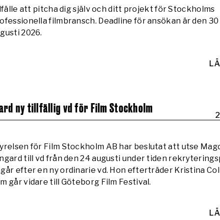
llfälle att pitcha dig själv och ditt projekt för Stockholms
ofessionella filmbransch. Deadline för ansökan är den 30
gusti 2026.
LÄ
d ny tillfällig vd för Film Stockholm
2
yrelsen för Film Stockholm AB har beslutat att utse Mag
ngard till vd från den 24 augusti under tiden rekrytering
går efter en ny ordinarie vd. Hon efterträder Kristina Col
m går vidare till Göteborg Film Festival.
LÄ