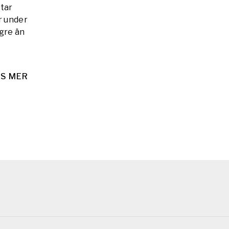
tar
r under
gre än
S MER