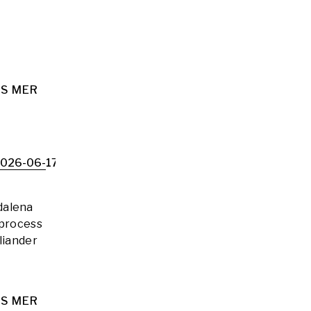
S MER
026-06-17
dalena
sprocess
liander
S MER