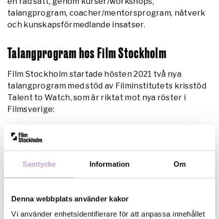
en rad sätt, genom kurser/workshops,
talangprogram, coacher/mentorsprogram, nätverk
och kunskapsförmedlande insatser.
Talangprogram hos Film Stockholm
Film Stockholm startade hösten 2021 två nya
talangprogram med stöd av Filminstitutets krisstöd
Talent to Watch, som är riktat mot nya röster i
Filmsverige:
Film Stockholm Debut
– för utveckling av långfilm
Nya röster STHLM
– för produktion av kortfilm
Samtycke
Information
Om
Information om olika insatser på
talangutvecklingsområdet publiceras här löpande
(se menyn) såväl som tidigare talangprogram,
kurser
Denna webbplats använder kakor
och workshops
.
Vi använder enhetsidentifierare för att anpassa innehållet