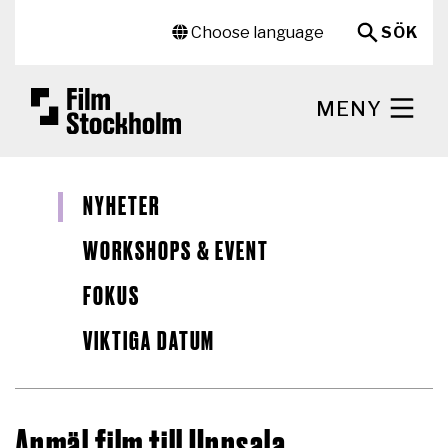
Hoppa till huvudinnehåll
Sekundär meny
Choose language
SÖK
MENY
NYHETER
WORKSHOPS & EVENT
FOKUS
VIKTIGA DATUM
Anmäl film till Uppsala