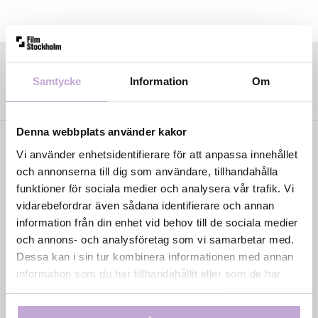
Samtycke
Information
Om
Denna webbplats använder kakor
Vi använder enhetsidentifierare för att anpassa innehållet
och annonserna till dig som användare, tillhandahålla
funktioner för sociala medier och analysera vår trafik. Vi
vidarebefordrar även sådana identifierare och annan
information från din enhet vid behov till de sociala medier
Film Stockholm AB är en regional filmfond med
och annons- och analysföretag som vi samarbetar med.
uppdrag att skapa förutsättningar för film- och tv-
Dessa kan i sin tur kombinera informationen med annan
produktion i huvudstadsregionen genom
information som du har tillhandahållit eller som de har
samproduktion, filmkommissionär verksamhet och
samlat in när du har använt deras tjänster.
talangutveckling. Bolaget ägs av Region Stockholm