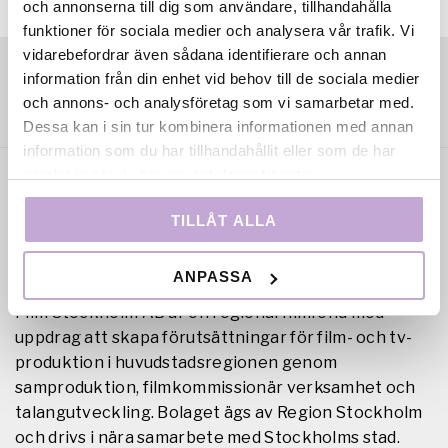
och annonserna till dig som användare, tillhandahålla
funktioner för sociala medier och analysera vår trafik. Vi
vidarebefordrar även sådana identifierare och annan
information från din enhet vid behov till de sociala medier
och annons- och analysföretag som vi samarbetar med.
Dessa kan i sin tur kombinera informationen med annan
information som du har tillhandahållit eller som de har
samlat in när du har använt deras tjänster.
TILLÅT ALLA
ANPASSA
Film Stockholm AB är en regional filmfond med
uppdrag att skapa förutsättningar för film- och tv-
produktion i huvudstadsregionen genom
samproduktion, filmkommissionär verksamhet och
talangutveckling. Bolaget ägs av Region Stockholm
och drivs i nära samarbete med Stockholms stad.