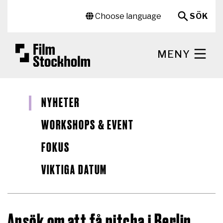
Hoppa till huvudinnehåll
Sekundär meny
Choose language
SÖK
MENY
NYHETER
WORKSHOPS & EVENT
FOKUS
VIKTIGA DATUM
Ansök om att få pitcha i Berlin