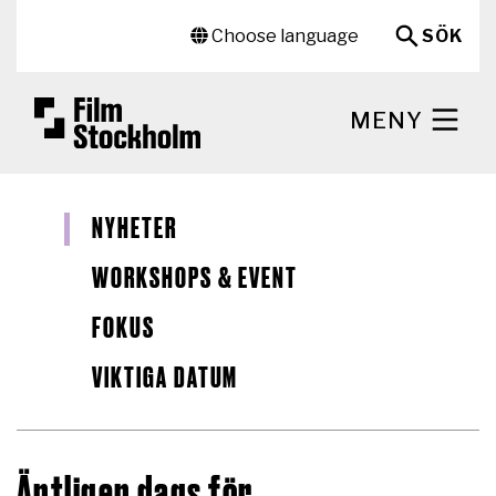
Hoppa till huvudinnehåll
Sekundär meny
Choose language
SÖK
MENY
NYHETER
WORKSHOPS & EVENT
FOKUS
VIKTIGA DATUM
Äntligen dags för