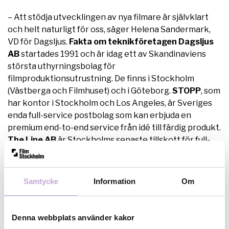
– Att stödja utvecklingen av nya filmare är självklart
och helt naturligt för oss, säger Helena Sandermark,
VD för Dagsljus.
Fakta om teknikföretagen
Dagsljus
AB
startades 1991 och är idag ett av Skandinaviens
största uthyrningsbolag för
filmproduktionsutrustning. De finns i Stockholm
(Västberga och Filmhuset) och i Göteborg.
STOPP
, som
har kontor i Stockholm och Los Angeles, är Sveriges
enda full-service postbolag som kan erbjuda en
premium end-to-end service från idé till färdig produkt.
The Line AB
är Stockholms senaste tillskott för full-
service postproduktion, med kompetens inom både
bild och ljud för reklam såväl som drama/fiktion.
Läs
mer om teknikcheckarna
Samtycke
Information
Om
Läs mer om hur du söker projektstöd
Denna webbplats använder kakor