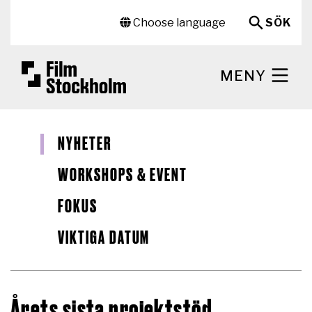
Hoppa till huvudinnehåll
Sekundär meny
Choose language
SÖK
MENY
NYHETER
WORKSHOPS & EVENT
FOKUS
VIKTIGA DATUM
Årets sista projektstöd