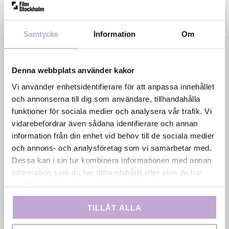
Samtycke
Information
Om
Denna webbplats använder kakor
Vi använder enhetsidentifierare för att anpassa innehållet
och annonserna till dig som användare, tillhandahålla
funktioner för sociala medier och analysera vår trafik. Vi
Film Stockholm AB är en regional filmfond med
vidarebefordrar även sådana identifierare och annan
uppdrag att skapa förutsättningar för film- och tv-
information från din enhet vid behov till de sociala medier
produktion i huvudstadsregionen genom
och annons- och analysföretag som vi samarbetar med.
samproduktion, filmkommissionär verksamhet och
Dessa kan i sin tur kombinera informationen med annan
talangutveckling. Bolaget ägs av Region Stockholm
information som du har tillhandahållit eller som de har
samlat in när du har använt deras tjänster.
och drivs i nära samarbete med Stockholms stad.
TILLÅT ALLA