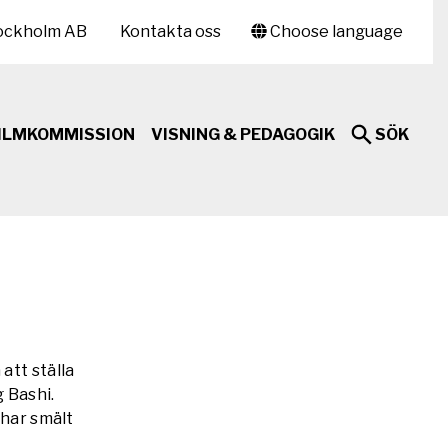
ockholm AB
Kontakta oss
Choose language
ILMKOMMISSION
VISNING & PEDAGOGIK
SÖK
att ställa
 Bashi.
 har smält