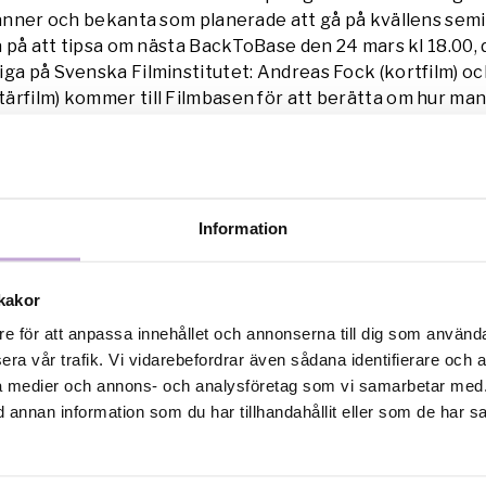
vänner och bekanta som planerade att gå på kvällens semi
sa på att tipsa om nästa BackToBase den 24 mars kl 18.00, 
ga på Svenska Filminstitutet: Andreas Fock (kortfilm) oc
rfilm) kommer till Filmbasen för att berätta om hur man 
och ger tips om olika spännande festivaler.
ningar
onal
Information
kakor
re för att anpassa innehållet och annonserna till dig som användar
era vår trafik. Vi vidarebefordrar även sådana identifierare och 
ala medier och annons- och analysföretag som vi samarbetar med.
annan information som du har tillhandahållit eller som de har sa