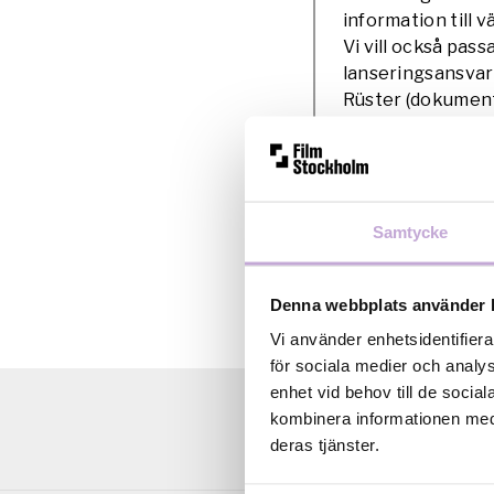
information till 
Vi vill också pas
lanseringsansvari
Rüster (dokumentä
film ut i världen 
med vänliga häls
Filmbasens pers
Samtycke
Denna webbplats använder 
Vi använder enhetsidentifiera
för sociala medier och analys
enhet vid behov till de soci
kombinera informationen med 
deras tjänster.