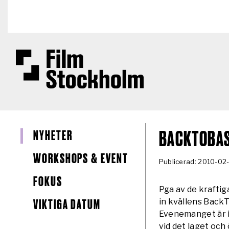
Hoppa till huvudinnehåll
NYHETER
BACKTOBASE
WORKSHOPS & EVENT
Publicerad: 2010-02
FOKUS
Pga av de kraftig
in kvällens Back
VIKTIGA DATUM
Evenemanget är ist
vid det laget och