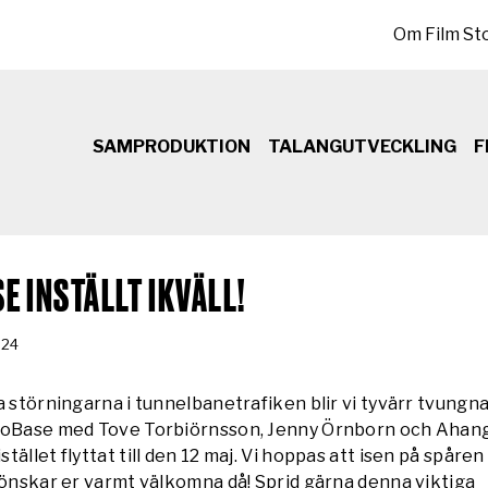
Sekundär meny
Om Film St
SAMPRODUKTION
TALANGUTVECKLING
F
 INSTÄLLT IKVÄLL!
-24
a störningarna i tunnelbanetrafiken blir vi tyvärr tvungna 
ToBase med Tove Torbiörnsson, Jenny Örnborn och Ahang
ället flyttat till den 12 maj. Vi hoppas att isen på spåren
 önskar er varmt välkomna då! Sprid gärna denna viktiga