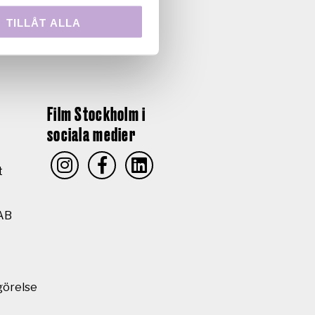
TILLÅT ALLA
Film Stockholm i
sociala medier
t
AB
görelse