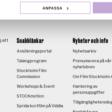
ANPASSA
Snabblänkar
Nyheter och info
g att
Ansökningsportal
Nyhetsarkiv
Talangprogram
Prenumerera på vår
nyhetsbrev
Stockholm Film
Commission
Om Film Stockholm 
Workshops & Event
Hantering av
personuppgifter
STOCKmotion
Tillgänglighetsredo
Sprida kortfilm på Viddla
Kontakta oss