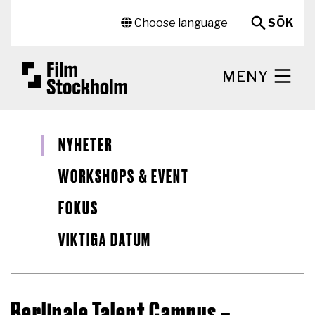
Hoppa till huvudinnehåll
Sekundär meny
Choose language
SÖK
MENY
NYHETER
WORKSHOPS & EVENT
FOKUS
VIKTIGA DATUM
Berlinale Talent Campus –