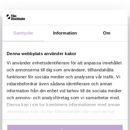
Samtycke
Information
Om
Denna webbplats använder kakor
Vi använder enhetsidentifierare för att anpassa innehållet
och annonserna till dig som användare, tillhandahålla
funktioner för sociala medier och analysera vår trafik. Vi
vidarebefordrar även sådana identifierare och annan
information från din enhet vid behov till de sociala medier
Film Stockholm AB är en regional filmfond med
och annons- och analysföretag som vi samarbetar med.
uppdrag att skapa förutsättningar för film- och tv-
Dessa kan i sin tur kombinera informationen med annan
produktion i huvudstadsregionen genom
information som du har tillhandahållit eller som de har
samproduktion, filmkommissionär verksamhet och
samlat in när du har använt deras tjänster.
talangutveckling. Bolaget ägs av Region Stockholm