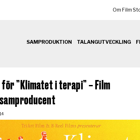
Sekundär meny
Om Film St
SAMPRODUKTION
TALANGUTVECKLING
F
för ”Klimatet i terapi” – Film
 samproducent
14