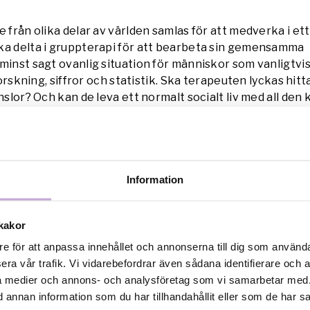
e från olika delar av världen samlas för att medverka i ett
ka delta i gruppterapi för att bearbeta sin gemensamma
minst sagt ovanlig situation för människor som vanligtvi
 forskning, siffror och statistik. Ska terapeuten lyckas hitt
änslor? Och kan de leva ett normalt socialt liv med all den
ens framtid?
är tillbaka med en ny dokumentär efter succén med Gre
terapi är en djärv, tankeväckande och humoristisk under
Information
rs innersta känslor och tankar. Klimatet i terapi handlar 
det är också en film om känslor, inre konflikter och grup
pfriskande experiment signerat filmaren Nathan Grossm
kakor
re för att anpassa innehållet och annonserna till dig som användar
i” fick världspremiär på CPH:DOX i Köpenhamn tidigare i år
era vår trafik. Vi vidarebefordrar även sådana identifierare och 
ala medier och annons- och analysföretag som vi samarbetar med.
annan information som du har tillhandahållit eller som de har sa