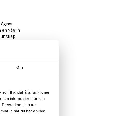
s ägnar
a en väg in
 kunskap
ta från
sökning av
Om
inte bara
pdynamik.
an.
e, tillhandahålla funktioner
.
annan information från din
 Dessa kan i sin tur
mlat in när du har använt