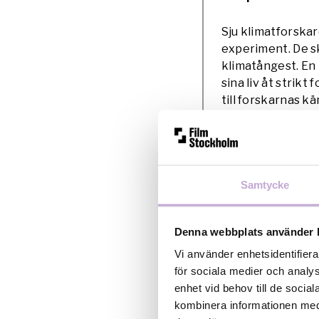
Sju klimatforskar
experiment. De s
klimatångest. En 
sina liv åt strikt
till forskarnas k
de har om planet
Nathan Grossman 
2020. Klimatet i 
Samtycke
sju klimatexperte
om klimatkrisen, 
Ett smart och up
Denna webbplats använder 
Vi använder enhetsidentifiera
”Klimatet i terap
för sociala medier och analys
enhet vid behov till de soci
Videospelare
kombinera informationen med 