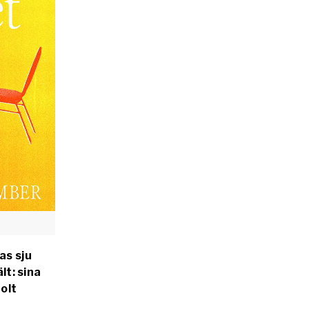
as sju
lt: sina
olt