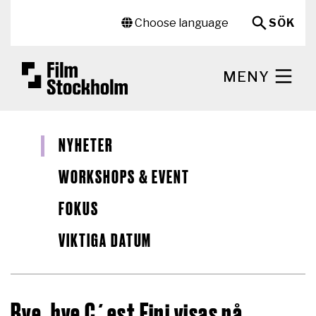
Hoppa till huvudinnehåll
Sekundär meny
Choose language
SÖK
MENY
NYHETER
WORKSHOPS & EVENT
FOKUS
VIKTIGA DATUM
Bye, bye C´est Fini visas på