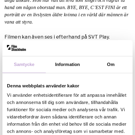
unga älskare. Hon har valt att leva som singel och vägrar ta
hand om någon oborstad man. BYE, BYE, C’EST FINI är ett
porträtt av en livslysten äldre kvinna i en värld där männen är
vana att styra.
Filmen kan även ses i efterhand på SVT Play.
Regi: Tora Mårtens
Idé & research: Idji Maciel
Samtycke
Information
Om
Foto: Niklas Nyberg & Tora Mårtens
Intervju & ljud: Idji Maciel
Klipp:Tora Mårtens & Joakim Tessert Ekström
Denna webbplats använder kakor
Musik: Andreas Unge
Coach: Mia Engberg
Vi använder enhetsidentifierare för att anpassa innehållet
Ljudläggning: Martin Jonsson
och annonserna till dig som användare, tillhandahålla
Ljudmix: Mario Adamsson & Peter Adolfsson
funktioner för sociala medier och analysera vår trafik. Vi
Grading: Nils Fridén
vidarebefordrar även sådana identifierare och annan
Design: The Apartment
information från din enhet vid behov till de sociala medier
Producent: Tora Mårtens/Neo Publishing AB
och annons- och analysföretag som vi samarbetar med.