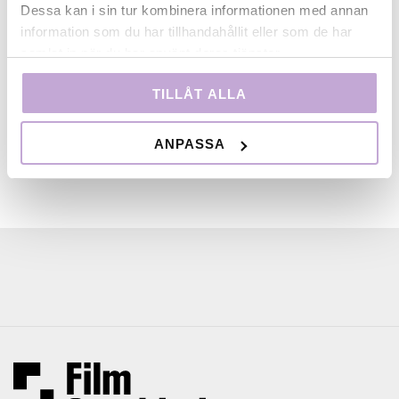
Dessa kan i sin tur kombinera informationen med annan
Med stöd av Svenska Filminstitutet,
information som du har tillhandahållit eller som de har
Konstnärsnämnden och Filmbasen/Film Stockholm.
samlat in när du har använt deras tjänster.
TILLÅT ALLA
ANPASSA