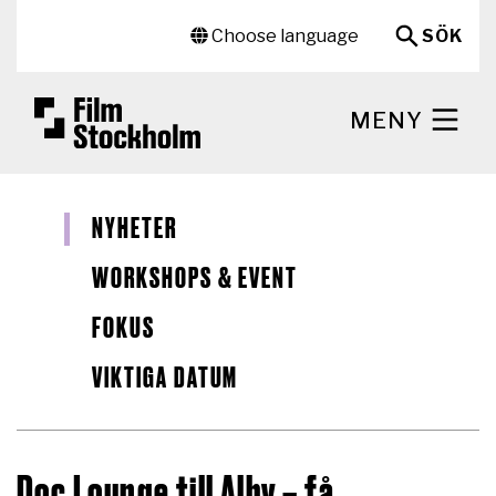
Hoppa till huvudinnehåll
Sekundär meny
Choose language
SÖK
MENY
NYHETER
WORKSHOPS & EVENT
FOKUS
VIKTIGA DATUM
Doc Lounge till Alby – få