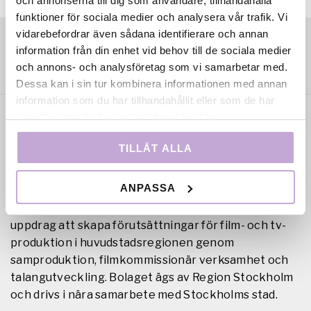
och annonserna till dig som användare, tillhandahålla
funktioner för sociala medier och analysera vår trafik. Vi
vidarebefordrar även sådana identifierare och annan
information från din enhet vid behov till de sociala medier
och annons- och analysföretag som vi samarbetar med.
Dessa kan i sin tur kombinera informationen med annan
information som du har tillhandahållit eller som de har
samlat in när du har använt deras tjänster.
TILLÅT ALLA
ANPASSA
Film Stockholm AB är en regional filmfond med
uppdrag att skapa förutsättningar för film- och tv-
produktion i huvudstadsregionen genom
samproduktion, filmkommissionär verksamhet och
talangutveckling. Bolaget ägs av Region Stockholm
och drivs i nära samarbete med Stockholms stad.