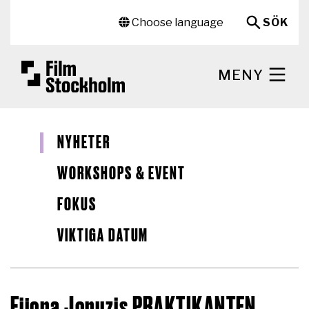
Hoppa till huvudinnehåll
Sekundär meny
Choose language
SÖK
MENY
NYHETER
WORKSHOPS & EVENT
FOKUS
VIKTIGA DATUM
Fijona Jonuzis PRAKTIKANTEN