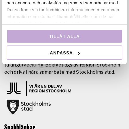
och annons- och analysföretag som vi samarbetar med.
Dessa kan i sin tur kombinera informationen med annan
information som du har tillhandahållit eller som de har
samlat in när du har använt deras tjänster.
Film Stockholm AB är en regional filmfond med
TILLÅT ALLA
uppdrag att skapa förutsättningar för film- och tv-
produktion i huvudstadsregionen genom
ANPASSA
samproduktion, filmkommissionär verksamhet och
talangutveckling. Bolaget ägs av Region Stockholm
och drivs i nära samarbete med Stockholms stad.
Snabblänkar