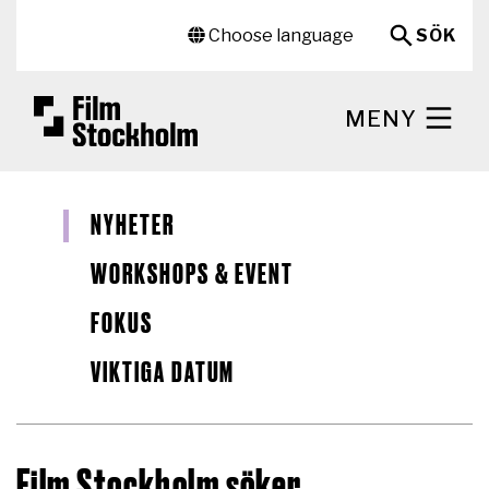
Hoppa till huvudinnehåll
Sekundär meny
Choose language
SÖK
MENY
NYHETER
WORKSHOPS & EVENT
FOKUS
VIKTIGA DATUM
Film Stockholm söker