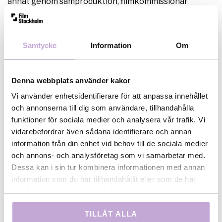
annat genom samproduktion, filmkommissionär
verksamhet och talangutveckling. Bolaget ägs av
Region Stockholm och drivs i nära samarbete med
Stockholms stad. Idag består Film Stockholm AB av sju
Samtycke
Information
Om
medarbetare, inklusive vår VD.
Sista ansökningsdag:
4 mars 2025.
Denna webbplats använder kakor
Läs mer och gör din ansökan på Regions Stockholms
Vi använder enhetsidentifierare för att anpassa innehållet
rekryteringsplattform:
och annonserna till dig som användare, tillhandahålla
https://www.regionstockholm.se/jobb/for-dig-som-
funktioner för sociala medier och analysera vår trafik. Vi
letar-jobb/lediga-jobb/film-stockholm/vikarierande-
vidarebefordrar även sådana identifierare och annan
verksamhetskoordinator-till-film-stockholm/
information från din enhet vid behov till de sociala medier
och annons- och analysföretag som vi samarbetar med.
Dessa kan i sin tur kombinera informationen med annan
information som du har tillhandahållit eller som de har
samlat in när du har använt deras tjänster.
TILLÅT ALLA