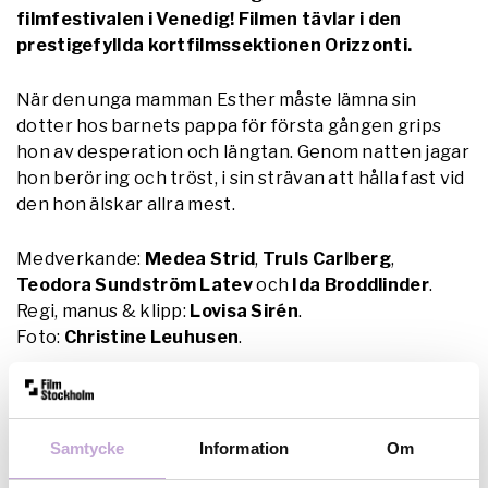
filmfestivalen i Venedig! Filmen tävlar i den
prestigefyllda kortfilmssektionen Orizzonti.
När den unga mamman Esther måste lämna sin
dotter hos barnets pappa för första gången grips
hon av desperation och längtan. Genom natten jagar
hon beröring och tröst, i sin strävan att hålla fast vid
den hon älskar allra mest.
Medverkande:
Medea Strid
,
Truls Carlberg
,
Teodora Sundström Latev
och
Ida Broddlinder
.
Regi, manus & klipp:
Lovisa Sirén
.
Foto:
Christine Leuhusen
.
”Utan Kelly” är producerad av
Siri Hjorton Wagner
på
[sic] film, i samproduktion med Film Stockholm och
SVT, med stöd från Svenska Filminstitutet.
Samtycke
Information
Om