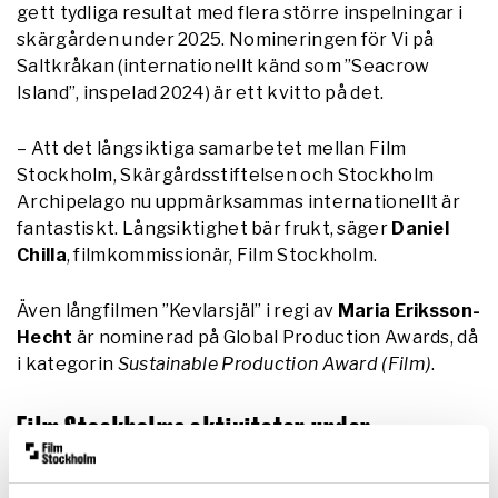
gett tydliga resultat med flera större inspelningar i
skärgården under 2025. Nomineringen för Vi på
Saltkråkan (internationellt känd som ”Seacrow
Island”, inspelad 2024) är ett kvitto på det.
– Att det långsiktiga samarbetet mellan Film
Stockholm, Skärgårdsstiftelsen och Stockholm
Archipelago nu uppmärksammas internationellt är
fantastiskt. Långsiktighet bär frukt, säger
Daniel
Chilla
, filmkommissionär, Film Stockholm.
Även långfilmen ”Kevlarsjäl” i regi av
Maria Eriksson-
Hecht
är nominerad på Global Production Awards, då
i kategorin
Sustainable Production Award (Film)
.
Film Stockholms aktiviteter under
filmfestivalen i Cannes 2026