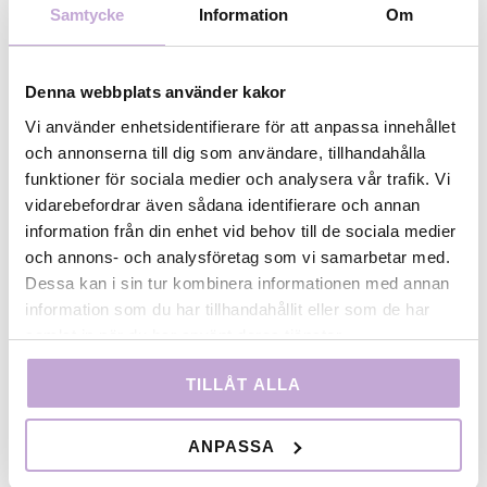
Samtycke
Information
Om
Film Stockholms filmkommissionär Daniel Chilla är
på plats i Cannes och deltar i flera aktiviteter under
festivalen:
Denna webbplats använder kakor
Vi använder enhetsidentifierare för att anpassa innehållet
15/5:
och annonserna till dig som användare, tillhandahålla
Nordic Film Commissions presenterar NES – Nordic
funktioner för sociala medier och analysera vår trafik. Vi
Ecological Standard: A framework for more
vidarebefordrar även sådana identifierare och annan
sustainable co-productions.
information från din enhet vid behov till de sociala medier
Nordic Film Commissions i samarbete med Kanada:
och annons- och analysföretag som vi samarbetar med.
Nordiska producenter möter kanadensiska och
Dessa kan i sin tur kombinera informationen med annan
diskuterar konkreta projekt.
information som du har tillhandahållit eller som de har
samlat in när du har använt deras tjänster.
16/5:
Film Commission Sweden – Swedish Fika: How would
TILLÅT ALLA
you frame it? Lansering av Film Commission Sweden
och presentation av Sverige och de svenska
nomineringarna i Global Production Awards.
ANPASSA
Nordic Film Commissions arrangerar “Nordic