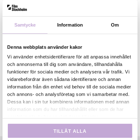
Filmregion Stockholm-Mälardalen och Stockholms
filmfestival.
Samtycke
Information
Om
– Det är imponerande att se vilken mognad den nya
generationen filmare visar upp så här tidigt i sina
karriärer. Vi är stolta över att kunna bidra till deras
Denna webbplats använder kakor
utveckling, säger
Joakim Blendulf
, chef för
Vi använder enhetsidentifierare för att anpassa innehållet
Filmbasen/Film Stockholm.
och annonserna till dig som användare, tillhandahålla
funktioner för sociala medier och analysera vår trafik. Vi
Stort grattis till alla välförtjänta vinnare!
vidarebefordrar även sådana identifierare och annan
information från din enhet vid behov till de sociala medier
och annons- och analysföretag som vi samarbetar med.
Dessa kan i sin tur kombinera informationen med annan
information som du har tillhandahållit eller som de har
samlat in när du har använt deras tjänster.
TILLÅT ALLA