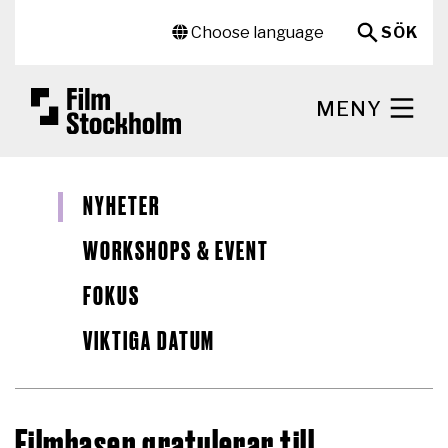
Hoppa till huvudinnehåll
Sekundär meny
Choose language
SÖK
MENY
NYHETER
WORKSHOPS & EVENT
FOKUS
VIKTIGA DATUM
Filmbasen gratulerar till