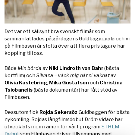
Det var ett sällsynt bra svenskt filmår som
sammanfattades på gårdagens Guldbaggegala och vi
på Filmbasen är stolta över att flera pristagare har
koppling till oss.
Både
Min börda
av
Niki Lindroth von Bahr
(bästa
kortfilm) och
Silvana – väck mig när ni vaknat
av
Olivia Kastebring
,
Mika Gustafson
och
Christina
Tsiobanelis
(bästa dokumentär) har fått stöd av
Filmbasen.
Dessutom fick
Rojda Sekersöz
Guldbaggen för bästa
nykomling. Rojdas långfilmsdebut
Dröm vidare
har
utvecklats inom ramen för vårt program
STHLM
Debut
som Filmbasen driver tillsammans med