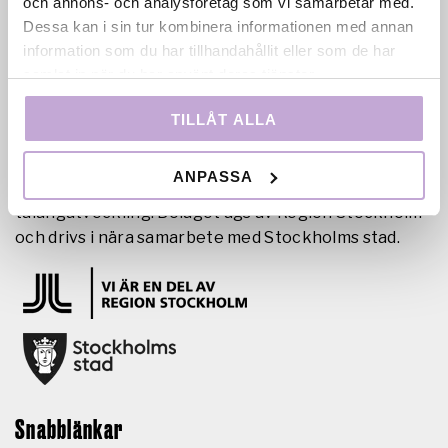
och annons- och analysföretag som vi samarbetar med.
Dessa kan i sin tur kombinera informationen med annan
information som du har tillhandahållit eller som de har
samlat in när du har använt deras tjänster.
Film Stockholm AB är en regional filmfond med
TILLÅT ALLA
uppdrag att skapa förutsättningar för film- och tv-
produktion i huvudstadsregionen genom
ANPASSA
samproduktion, filmkommissionär verksamhet och
talangutveckling. Bolaget ägs av Region Stockholm
och drivs i nära samarbete med Stockholms stad.
Snabblänkar