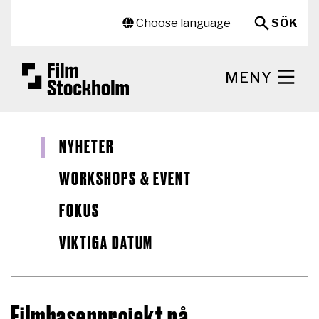
Hoppa till huvudinnehåll
Sekundär meny
Choose language
SÖK
MENY
NYHETER
WORKSHOPS & EVENT
FOKUS
VIKTIGA DATUM
Filmbasenprojekt på