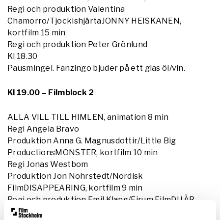
Regi och produktion Valentina
Chamorro/TjockishjärtaJONNY HEISKANEN,
kortfilm 15 min
Regi och produktion Peter Grönlund
Kl 18.30
Pausmingel. Fanzingo bjuder på ett glas öl/vin.
Kl 19.00 – Filmblock 2
ALLA VILL TILL HIMLEN, animation 8 min
Regi Angela Bravo
Produktion Anna G. Magnusdottir/Little Big
ProductionsMONSTER, kortfilm 10 min
Regi Jonas Westbom
Produktion Jon Nohrstedt/Nordisk
FilmDISAPPEARING, kortfilm 9 min
Regi och produktion Emil Klang/Firum FilmDU ÄR
MAKALÖS, kortfilm 15 min