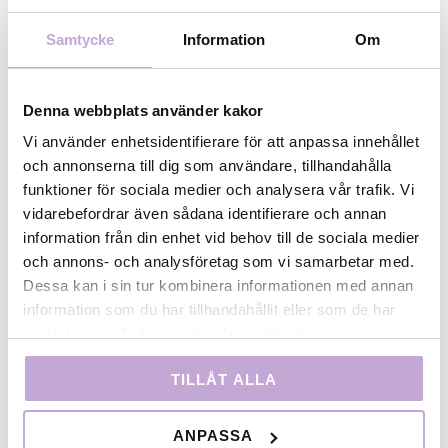
Regi Johan Holtzberg
Produktion Anna Byvald, Silverosa FilmBYE BYE
Samtycke
Information
Om
C’EST FINI, dokumentär 14 min
Regi och produktion Tora Mårtens/Neo
Publishing
VISNING TORS 2 APRIL
Denna webbplats använder kakor
Kl 18.00-19.00
Vi använder enhetsidentifierare för att anpassa innehållet
Klarabiografen, KulturhusetVälkommen till ännu en
och annonserna till dig som användare, tillhandahålla
visning av ett urval av kort- och dokumentärfilmer
funktioner för sociala medier och analysera vår trafik. Vi
som har färdigställts med stöd av Film
vidarebefordrar även sådana identifierare och annan
Stockholm/Filmbasen.
information från din enhet vid behov till de sociala medier
och annons- och analysföretag som vi samarbetar med.
A GOOD FRIEND OF MR WORLD, kortfilm 15 min Regi
Dessa kan i sin tur kombinera informationen med annan
Axel Petersén Produktion Jörgen
information som du har tillhandahållit eller som de har
Andersson/Doppelganger filmJONNY HEISKANEN,
samlat in när du har använt deras tjänster.
kortfilm 15 min
Regi och produktion Peter GrönlundALLA VILL TILL
TILLÅT ALLA
HIMLEN, animation 8 min
Regi Angela Bravo
ANPASSA
Produktion Anna G. Magnusdottir/Little Big