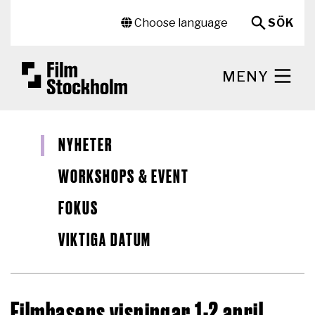
Hoppa till huvudinnehåll
Sekundär meny
Choose language
SÖK
MENY
NYHETER
WORKSHOPS & EVENT
FOKUS
VIKTIGA DATUM
Filmbasens visningar 1-2 april