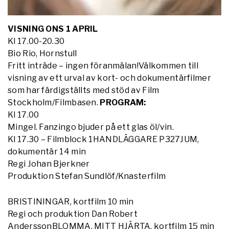
VISNING ONS 1 APRIL
Kl 17.00-20.30
Bio Rio, Hornstull
Fritt inträde – ingen föranmälan!Välkommen till
visning av ett urval av kort- och dokumentärfilmer
som har färdigställts med stöd av Film
Stockholm/Filmbasen.
PROGRAM:
Kl 17.00
Mingel. Fanzingo bjuder på ett glas öl/vin.
Kl 17.30 – Filmblock 1HANDLÄGGARE P327JUM,
dokumentär 14 min
Regi Johan Bjerkner
Produktion Stefan Sundlöf/Knasterfilm
BRISTININGAR, kortfilm 10 min
Regi och produktion Dan Robert
AnderssonBLOMMA, MITT HJÄRTA, kortfilm 15 min