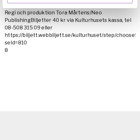
ProductionsBYE BYE C’EST FINI, dokumentär 14 min
Regi och produktion Tora Mårtens/Neo
PublishingBiljetter 40 kr via Kulturhusets kassa, tel
08-508 315 09 eller
https://biljett.webbiljett.se/kulturhuset/step/choose
seId=810
8