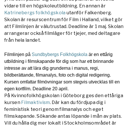
vidare till en högskoleutbildning.
En annan är
Katrinebergs folkhögskola
utanför Falkenberg.
Skolan är resurscentrum för Film i Halland, vilket gör
att Filmlinjen är välutrustad. Deadline är 1 maj. Skolan
arrangerar också filmläger för tjejer, med deltagare
från hela landet.
Filmlinjen på
Sundbybergs Folkhögskola
är en ettårig
utbildning i filmskapande för dig som har ett brinnande
intresse av att lära dig grunderna i manus, regi,
bildberättande, filmanalys, foto och digital redigering.
Kursen omfattar filmövningar som stegvis utvecklas till en
egen kortfilm.
Deadline 20 april.
På Kvinnofolkhögskolan i Göteborg ges den ettåriga
kursen
Filmaktivism
. Där kan du fördjupa dig i
feministisk teori genom filmanalys och eget
filmskapande. Sökande antas löpande i mån av plats.
Vill du hålla dig mer lokalt i Stockholmsområdet är