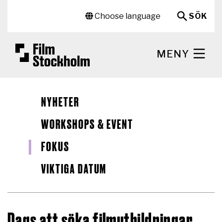
Hoppa till huvudinnehåll
Sekundär meny
Choose language
SÖK
MENY
NYHETER
WORKSHOPS & EVENT
FOKUS
VIKTIGA DATUM
Dags att söka filmutbildningar