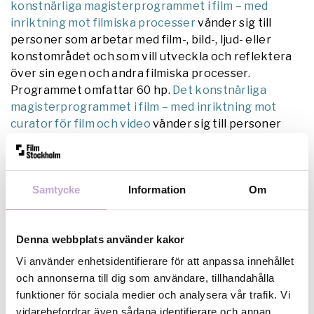
konstnärliga magisterprogrammet i film – med
inriktning mot filmiska processer
vänder sig till
personer som arbetar med film-, bild-, ljud- eller
konstområdet och som vill utveckla och reflektera
över sin egen och andra filmiska processer.
Programmet omfattar 60 hp.
Det konstnärliga
magisterprogrammet i film – med inriktning mot
curator för film och video
vänder sig till personer
som arbetar med att tillgängliggöra bild- och
filmkonsten och/eller det kulturella arvet.
Programmet omfattar 60 hp. Magisterprogrammen
Samtycke
Information
Om
riktar sig framför allt till dig som redan gått en
filmhögskola eller har någon annan form av
konstnärlig kandidatexamen i bagaget. Det går dock
Denna webbplats använder kakor
att söka utbildningarna även om du inte har
kandidatexamen, men glöm då inte att ansöka om
Vi använder enhetsidentifierare för att anpassa innehållet
validering av reell kompetens.
Båda utbildningarna
och annonserna till dig som användare, tillhandahålla
har deadline den 15 april.
funktioner för sociala medier och analysera vår trafik. Vi
vidarebefordrar även sådana identifierare och annan