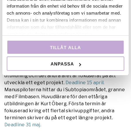
Bli manusförfattare
information från din enhet vid behov till de sociala medier
Broby grafiska är en yrkeshögskola som ligger i
och annons- och analysföretag som vi samarbetar med.
Sunne. Deras
ettåriga manusutbildning för film och
Dessa kan i sin tur kombinera informationen med annan
tv
ges på distans med sex träffar under året.
information som du har tillhandahållit eller som de har
Huvudlärare är Sara Broos som regisserade FÖR DIG
samlat in när du har använt deras tjänster.
NAKEN och manusförfattaren och dramaturgen
Zara Waldebäck.
Deadline 15 april.
Nordens
TILLÅT ALLA
Folkhögskola Biskops-Arnö erbjuder en ettårig
dramatiklinje där du får prova att skriva för både film,
ANPASSA
tv, radio och teater. Första året är en grundläggande
utbildning och det andra året är fokuserat på att
utveckla ett eget projekt.
Deadline 15 april.
Manuspiloterna hittar du i Subtopiaområdet, granne
med Filmbasen. Huvudlärare för den ettåriga
utbildningen är Kurt Öberg. Första termin är
fokuserad kring ett flertal skrivuppgifter, andra
terminen skriver du på ett eget längre projekt.
Deadline 31 maj.