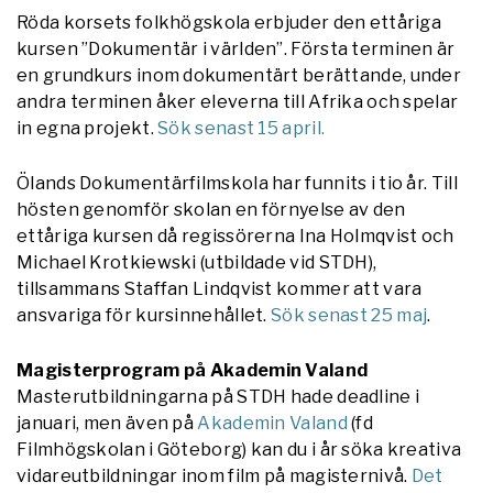
Röda korsets folkhögskola erbjuder den ettåriga
kursen ”Dokumentär i världen”. Första terminen är
en grundkurs inom dokumentärt berättande, under
andra terminen åker eleverna till Afrika och spelar
in egna projekt.
Sök senast 15 april.
Ölands Dokumentärfilmskola har funnits i tio år. Till
hösten genomför skolan en förnyelse av den
ettåriga kursen då regissörerna Ina Holmqvist och
Michael Krotkiewski (utbildade vid STDH),
tillsammans
Staffan Lindqvist
kommer att vara
ansvariga för kursinnehållet.
Sök senast 25 maj
.
Magisterprogram på Akademin Valand
Masterutbildningarna på STDH hade deadline i
januari, men även på
Akademin Valand
(fd
Filmhögskolan i Göteborg) kan du i år söka kreativa
vidareutbildningar inom film på magisternivå.
Det