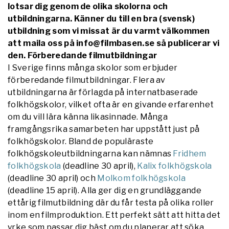
lotsar dig genom de olika skolorna och
utbildningarna.
Känner du till en bra (svensk)
utbildning som vi missat är du varmt välkommen
att maila oss på info@filmbasen.se så publicerar vi
den.
Förberedande filmutbildningar
I Sverige finns många skolor som erbjuder
förberedande filmutbildningar. Flera av
utbildningarna är förlagda på internatbaserade
folkhögskolor, vilket ofta är en givande erfarenhet
om du vill lära känna likasinnade. Många
framgångsrika samarbeten har uppstått just på
folkhögskolor.
Bland de populäraste
folkhögskoleutbildningarna kan nämnas
Fridhem
folkhögskola
(deadline 30 april),
Kalix folkhögskola
(deadline 30 april) och
Molkom folkhögskola
(deadline 15 april). Alla ger dig en grundläggande
ettårig filmutbildning där du får testa på olika roller
inom en filmproduktion. Ett perfekt sätt att hitta det
yrke som passar dig bäst om du planerar att söka