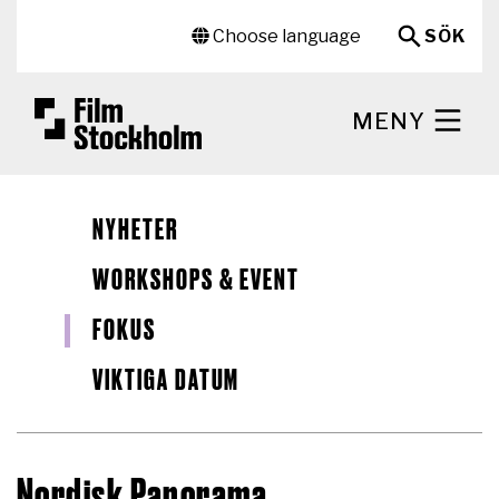
Hoppa till huvudinnehåll
Sekundär meny
Choose language
SÖK
MENY
NYHETER
WORKSHOPS & EVENT
FOKUS
VIKTIGA DATUM
Nordisk Panorama