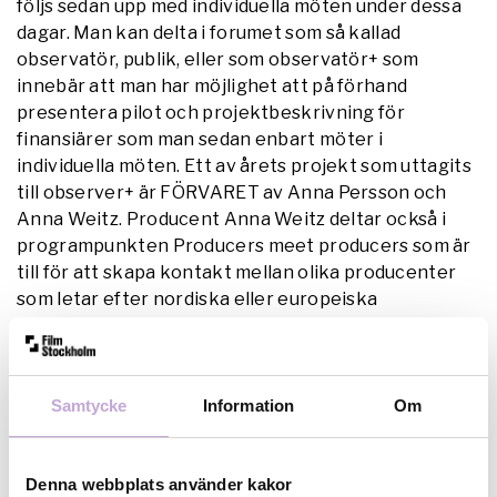
följs sedan upp med individuella möten under dessa
dagar. Man kan delta i forumet som så kallad
observatör, publik, eller som observatör+ som
innebär att man har möjlighet att på förhand
presentera pilot och projektbeskrivning för
finansiärer som man sedan enbart möter i
individuella möten. Ett av årets projekt som uttagits
till observer+ är FÖRVARET av Anna Persson och
Anna Weitz. Producent Anna Weitz deltar också i
programpunkten Producers meet producers som är
till för att skapa kontakt mellan olika producenter
som letar efter nordiska eller europeiska
samproduktioner.
Festivalen alternerar mellan de fem nordiska
städerna Bergen, Århus, Malmö, Reykjavik och Oulo
och pågår i år 21-26 september.
Samtycke
Information
Om
Denna webbplats använder kakor