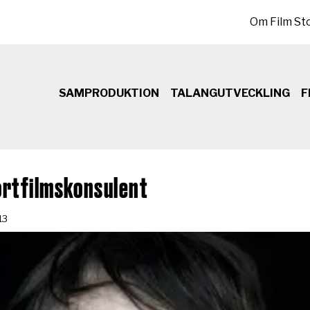
Sekundär meny
Om Film St
SAMPRODUKTION
TALANGUTVECKLING
F
kortfilmskonsulent
13