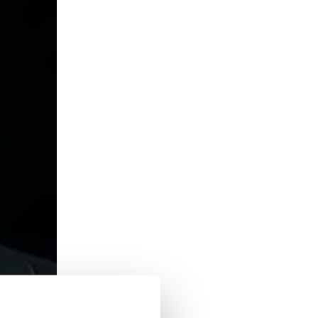
tet. Han
varit