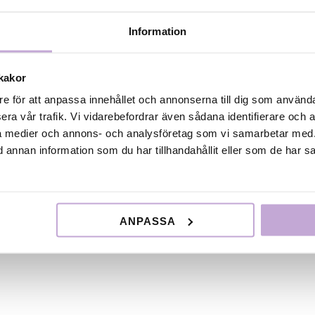
rnationell lansering av svensk kortfilm på Filminstitutet 
unskap om svensk kortfilm och den internationella
Information
 Han har i sin roll varit kontakten mellan svenska kortfi
ilmfestivaler, och medverkat till visningar på festivaler s
kakor
nce och svenska kortfilmsfokus i bl. a. New York, Hambur
över 250 evenemang. Bland de titlar som Andreas arbetat
re för att anpassa innehållet och annonserna till dig som användar
festivalsuccéer som Johannes Nyholms LAS PALMAS, Jona
era vår trafik. Vi vidarebefordrar även sådana identifierare och 
rik Eklunds Oscarsnominerade ISTÄLLET FÖR ABRAKAD
ala medier och annons- och analysföretag som vi samarbetar med.
 har Andreas bott i Schweiz där han haft uppdrag inom
annan information som du har tillhandahållit eller som de har sa
stivaldistribution på Langfilm – Bernhard Lang AG, arbet
rnationale Kurzfilmtage Winterthur samt arrangerat
r på biografer i Zürich och Bern.
gmark
ANPASSA