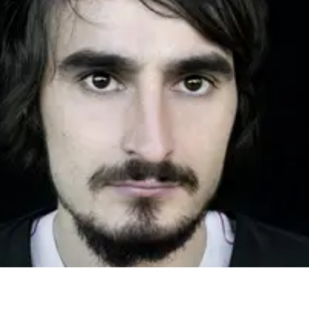
utsetts till ny kortfilmskonsulent på Svenska Filminstitu
uari och efterträder Andra Lasmanis. Han har sedan 2008 