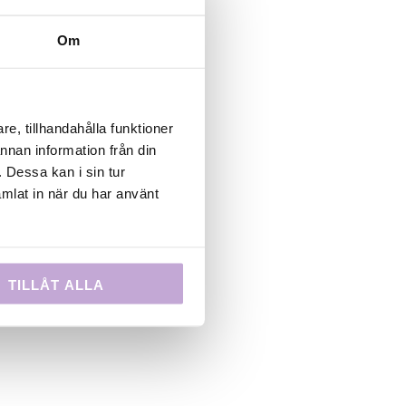
och byggt
Om
lmare och
om Cannes,
g och
 med finns
e, tillhandahålla funktioner
s Odells
annan information från din
ABRA.
 Dessa kan i sin tur
mlat in när du har använt
at med
TILLÅT ALLA