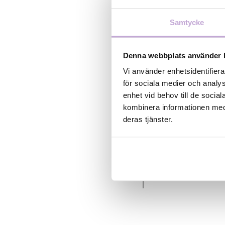
ansvarig för inte
upp en gedigen k
Samtycke
kortfilmsvärlden.
internationella f
Denna webbplats använder 
Berlin och Sunda
Tokyo – årligen 
Vi använder enhetsidentifiera
internationella 
för sociala medier och analys
LÖGNER och Pat
enhet vid behov till de soci
Det senaste året
kombinera informationen med 
internationell fe
deras tjänster.
urvalet till Inte
kortfilmsvisninga
Foto: Johan Ber