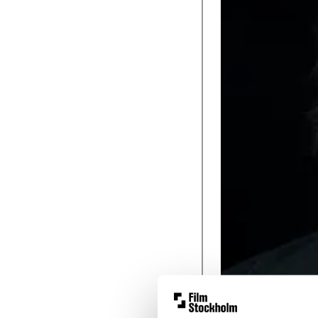
Andreas Fock har 
börjar den 15 jan