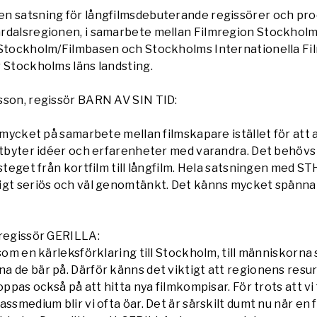
n satsning för långfilmsdebuterande regissörer och pr
rdalsregionen, i samarbete mellan Filmregion Stockholm
 Stockholm/Filmbasen och Stockholms Internationella Fil
 Stockholms läns landsting.
sson, regissör BARN AV SIN TID:
 mycket på samarbete mellan filmskapare istället för att a
 utbyter idéer och erfarenheter med varandra. Det behövs
 steget från kortfilm till långfilm. Hela satsningen med 
igt seriös och väl genomtänkt. Det känns mycket spänn
 regissör GERILLA:
 som en kärleksförklaring till Stockholm, till människorna
a de bär på. Därför känns det viktigt att regionens res
oppas också på att hitta nya filmkompisar. För trots att vi
assmedium blir vi ofta öar. Det är särskilt dumt nu när en 