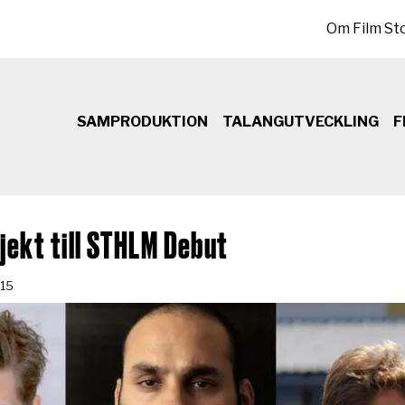
Sekundär meny
Om Film St
SAMPRODUKTION
TALANGUTVECKLING
F
jekt till STHLM Debut
-15