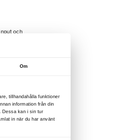
input och
en att få
Om
m jakten
YouTube.
e, tillhandahålla funktioner
annan information från din
nskap och
 Dessa kan i sin tur
 Han har
mlat in när du har använt
FÖRSTA