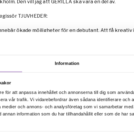
holm. Den vill jag att GERILLA ska vara en del av.
regissör TJUVHEDER:
nebär ökade möjligheter för en debutant. Att få kreativ 
na dela erfarenheter och diskutera med kollegor, samt äv
 kommer att gynna projektet.
KTEN
Information
r upptagna med att älska sig själva. GERILLA är en film o
dagens ”like”-samhälle. Om en revolution som startas på 
kakor
a sig själv genom att förändra världen
re för att anpassa innehållet och annonserna till dig som användar
era vår trafik. Vi vidarebefordrar även sådana identifierare och 
är regissör och manusförfattare. Han har läst konstvete
ala medier och annons- och analysföretag som vi samarbetar med.
universitet och är utbildad på Filmhögskolan i Göteborg.
annan information som du har tillhandahållit eller som de har sa
rt filmerna FRÄMMANDE LAND (2010), BAGGY (2011) och 
 tilldelades pris för bästa kortfilm på Berlinale.