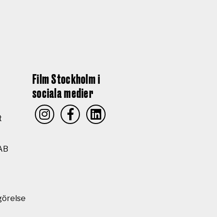
Film Stockholm i
sociala medier
t
AB
görelse