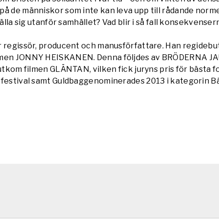
på de människor som inte kan leva upp till rådande norme
tälla sig utanför samhället? Vad blir i så fall kon­sekvenser
r regissör, producent och manusförfattare. Han regideb
lmen JONNY HEISKANEN. Denna följdes av BRÖDERNA J
 utkom filmen GLÄNTAN, vilken fick juryns pris för bästa f
sfestival samt Guldbaggenominerades 2013 i kategorin B