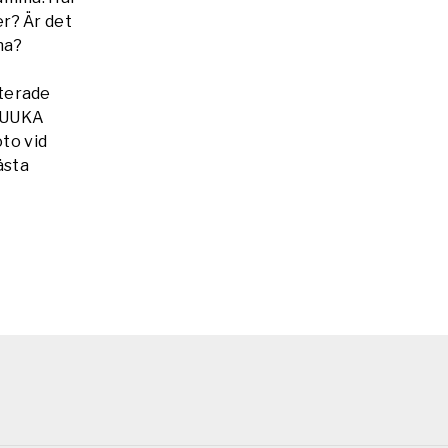
r? Är det
na?
uterade
AUUKA
oto vid
ästa