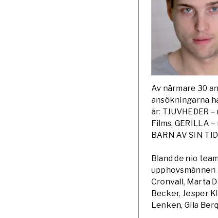
Av närmare 30 ans
ansökningarna ha
är: TJUVHEDER – 
Films, GERILLA – 
BARN AV SIN TID 
Bland de nio team
upphovsmännen 50
Cronvall, Marta D
Becker, Jesper K
Lenken, Gila Ber