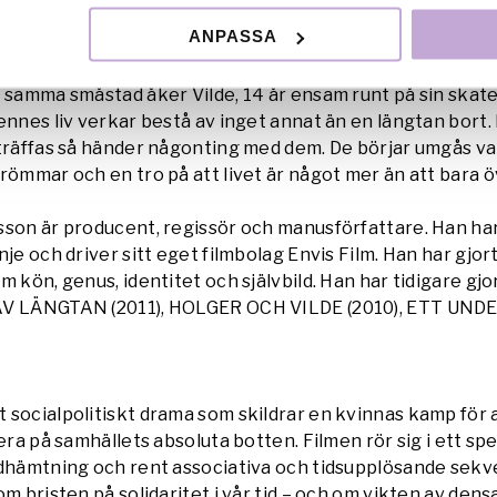
D
ANPASSA
er med sin bror Nader, 19 ur en lastbil en varm sommarnatt
rige. De söker asyl och hamnar på ett asylboende i en n
I samma småstad åker Vilde, 14 år ensam runt på sin skat
ennes liv verkar bestå av inget annat än en längtan bort.
träffas så händer någonting med dem. De börjar umgås va
römmar och en tro på att livet är något mer än att bara ö
sson är producent, regissör och manusförfattare. Han ha
je och driver sitt eget filmbolag Envis Film. Han har gjort
m kön, genus, identitet och självbild. Han har tidigare gjo
AV LÄNGTAN (2011), HOLGER OCH VILDE (2010), ETT UN
socialpolitiskt drama som skildrar en kvinnas kamp för a
gera på samhällets absoluta botten. Filmen rör sig i ett s
ndhämtning och rent associativa och tidsupplösande sekv
om bristen på solidaritet i vår tid – och om vikten av den