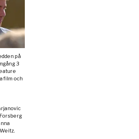
redden på
omgång 3
Feature
a film och
arjanovic
 Forsberg
anna
Weitz.