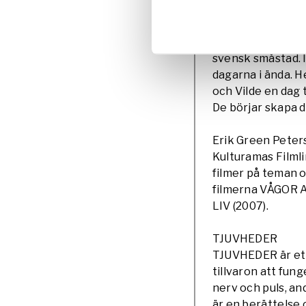
BARN AV SIN TI
Samir, 14 år stig
någonstans i Sve
svensk småstad. 
dagarna i ända. H
och Vilde en dag 
De börjar skapa d
Erik Green Peter
Kulturamas Filmlin
filmer på teman o
filmerna VÅGOR 
LIV (2007).
TJUVHEDER
TJUVHEDER är ett 
tillvaron att fun
nerv och puls, a
är en berättelse 