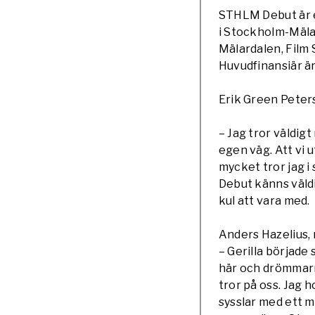
STHLM Debut är e
i Stockholm-Mäla
Mälardalen, Film
Huvudfinansiär är
Erik Green Peter
– Jag tror väldigt
egen väg. Att vi
mycket tror jag i
Debut känns väld
kul att vara med.
Anders Hazelius,
– Gerilla började
här och drömmarn
tror på oss. Jag h
sysslar med ett m