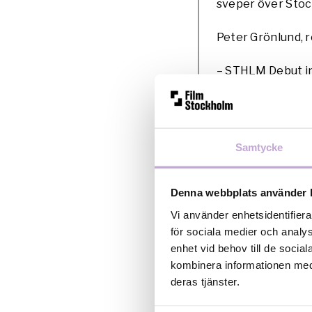
sveper över Stock
Peter Grönlund, 
– STHLM Debut in
coaching, att kun
ekonomiskt stöd,
KORT OM PROJE
Samtycke
GERILLA
Stockholm. Alla ä
på bekräftelse i 
Denna webbplats använder 
Om att förverklig
Vi använder enhetsidentifiera
för sociala medier och analys
Anders Hazelius 
enhet vid behov till de soci
filmvetenskap på 
kombinera informationen med 
bland annat gjo
deras tjänster.
GÅNGEN (2013) som