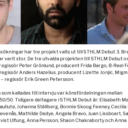
ökningar har tre projekt valts ut till STHLM Debut 3. B
r varit stor. De tre utvalda projekten till STHLM Debut 
regissör Peter Grönlund, producent Frida Bargo, B-Reel 
regissör Anders Hazelius, producent Lizette Jonjic, Migm
– regissör Erik Green Petersson.
 som kallades till intervju var könsfördelningen mellan
/50. Tidigare deltagare i STHLM Debut är: Elisabeth M
auliute, Johanna Ställberg, Bonnie Skoog Feeney, Cecilia
levenås, Mathilde Dedye, Angela Bravo, Juan Lissboart, S
qvist Ulfung, Anna Persson, Shaon Chakraborty och Anna 