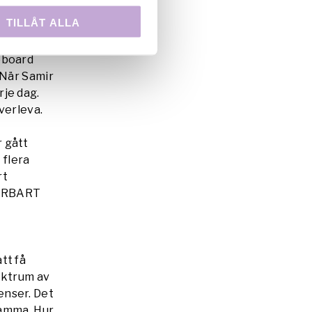
TILLÅT ALLA
edgången
eboard
 När Samir
rje dag.
verleva.
r gått
 flera
rt
DERBART
tt få
pektrum av
enser. Det
samma. Hur