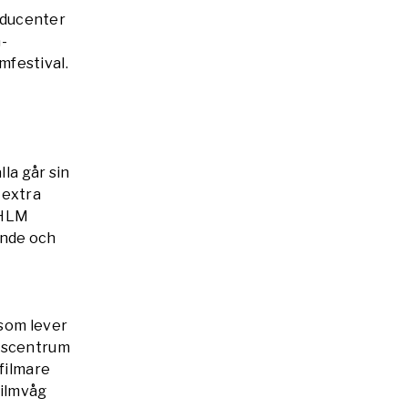
oducenter
-
mfestival.
lla går sin
 extra
STHLM
ande och
 som lever
urscentrum
 filmare
filmvåg