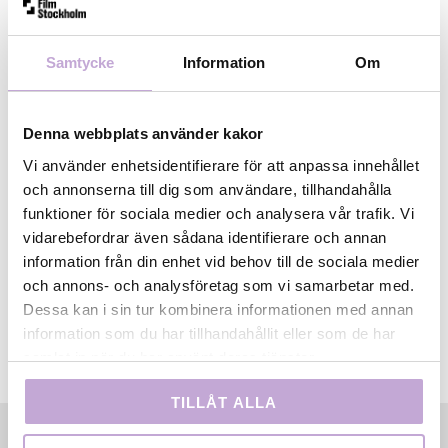
Visningen arrangeras av Möja Bio i samarbete med
Film Stockholm, SVT och SF Studios.
Samtycke
Information
Om
Visas: 25 oktober kl 15.00 (vid mycket folk sker en
andra filmstart ca kl 16.15)
Denna webbplats använder kakor
Biljett: Löses på plats (gratis)
Vi använder enhetsidentifierare för att anpassa innehållet
och annonserna till dig som användare, tillhandahålla
Läs mer hos Möja Bio.
funktioner för sociala medier och analysera vår trafik. Vi
vidarebefordrar även sådana identifierare och annan
information från din enhet vid behov till de sociala medier
och annons- och analysföretag som vi samarbetar med.
Dessa kan i sin tur kombinera informationen med annan
information som du har tillhandahållit eller som de har
samlat in när du har använt deras tjänster.
TILLÅT ALLA