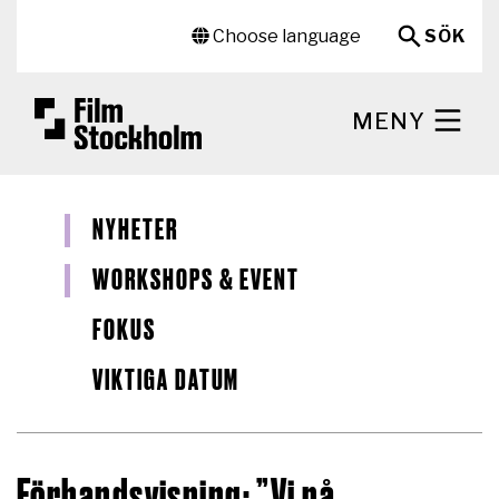
Hoppa till huvudinnehåll
Sekundär meny
Choose language
SÖK
MENY
NYHETER
WORKSHOPS & EVENT
FOKUS
VIKTIGA DATUM
Förhandsvisning: ”Vi på