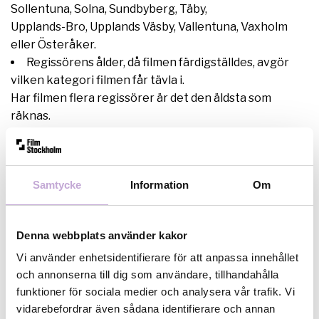
Sollentuna, Solna, Sundbyberg, Täby,
Upplands-Bro, Upplands Väsby, Vallentuna, Vaxholm
eller Österåker.
Regissörens ålder, då filmen färdigställdes, avgör
vilken kategori filmen får tävla i.
Har filmen flera regissörer är det den äldsta som
räknas.
Regissören får vara max 20 år gammal.
Filmen ska vara producerad år 2011 eller 2012.
Filmen får vara max 10 minuter lång, inklusive
Samtycke
Information
Om
vinjetter, för- och eftertexter.
Filmen ska skickas till Filmgala Norr i valfritt
filformat på en DVD/CD.
Denna webbplats använder kakor
Filmen får inte skickas som en DVD med menyer.
Vi använder enhetsidentifierare för att anpassa innehållet
Endast en film per inskickad DVD/CD. Den kopia som
och annonserna till dig som användare, tillhandahålla
skickas in är den som sedan kan komma att visas,
funktioner för sociala medier och analysera vår trafik. Vi
så skicka en så högupplöst kopia som möjligt.
vidarebefordrar även sådana identifierare och annan