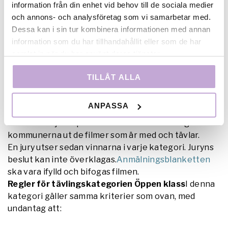
Filmgala Norr ansvarar inte för inskickat material.All
information från din enhet vid behov till de sociala medier
musik som används i alla filmer ska antingen vara
och annons- och analysföretag som vi samarbetar med.
egenkomponerad
Dessa kan i sin tur kombinera informationen med annan
eller så ska filmaren ha införskaffat skriftliga
information som du har tillhandahållit eller som de har
rättigheter till att använda musik i sin film.
samlat in när du har använt deras tjänster.
Kopia på det ska då lämnas till Filmgala Norr
tillsammans med anmälan. (Se tips på laglig musik
TILLÅT ALLA
och ljud –
Musiklänkar
.)
Detsamma gäller även bilder från t ex andra filmer,
ANPASSA
Internet och övriga medier.Av de inskickade
filmerna väljer representanter från de deltagande
kommunerna ut de filmer som är med och tävlar.
En jury utser sedan vinnarna i varje kategori. Juryns
beslut kan inte överklagas.
Anmälningsblanketten
ska vara ifylld och bifogas filmen.
Regler för tävlingskategorien Öppen klass
I denna
kategori gäller samma kriterier som ovan, med
undantag att
: