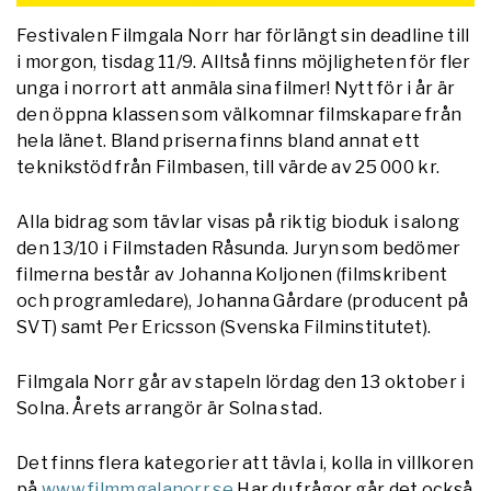
Festivalen Filmgala Norr har förlängt sin deadline till
i morgon, tisdag 11/9. Alltså finns möjligheten för fler
unga i norrort att anmäla sina filmer! Nytt för i år är
den öppna klassen som välkomnar filmskapare från
hela länet. Bland priserna finns bland annat ett
teknikstöd från Filmbasen, till värde av 25 000 kr.
Alla bidrag som tävlar visas på riktig bioduk i salong
den 13/10 i Filmstaden Råsunda. Juryn som bedömer
filmerna består av Johanna Koljonen (filmskribent
och programledare), Johanna Gårdare (producent på
SVT) samt Per Ericsson (Svenska Filminstitutet).
Filmgala Norr går av stapeln lördag den 13 oktober i
Solna. Årets arrangör är Solna stad.
Det finns flera kategorier att tävla i, kolla in villkoren
på
www.filmmgalanorr.se
Har du frågor går det också