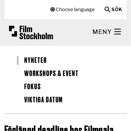
Hoppa till huvudinnehåll
Sekundär meny
Choose language
SÖK
MENY
NYHETER
WORKSHOPS & EVENT
FOKUS
VIKTIGA DATUM
Förlängd deadline hos Filmgala