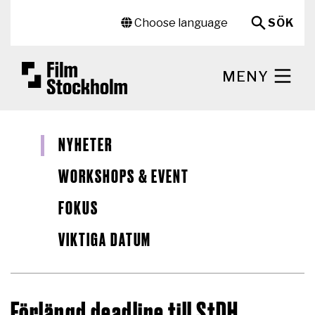
Hoppa till huvudinnehåll
Sekundär meny
Choose language
SÖK
MENY
NYHETER
WORKSHOPS & EVENT
FOKUS
VIKTIGA DATUM
Förlängd deadline till StDH