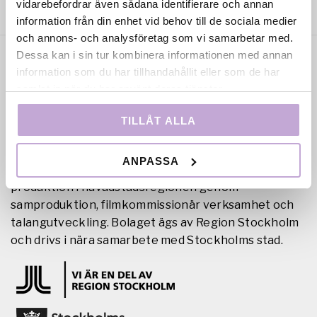
vidarebefordrar även sådana identifierare och annan
information från din enhet vid behov till de sociala medier
och annons- och analysföretag som vi samarbetar med.
Dessa kan i sin tur kombinera informationen med annan
information som du har tillhandahållit eller som de har
samlat in när du har använt deras tjänster.
TILLÅT ALLA
Film Stockholm AB är en regional filmfond med
ANPASSA
uppdrag att skapa förutsättningar för film- och tv-
produktion i huvudstadsregionen genom
samproduktion, filmkommissionär verksamhet och
talangutveckling. Bolaget ägs av Region Stockholm
och drivs i nära samarbete med Stockholms stad.