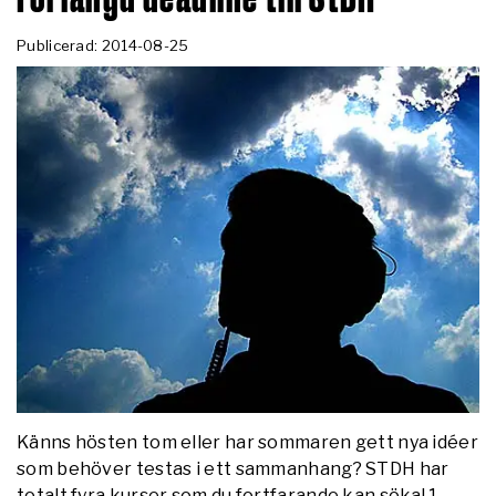
Publicerad: 2014-08-25
Känns hösten tom eller har sommaren gett nya idéer
som behöver testas i ett sammanhang? STDH har
totalt fyra kurser som du fortfarande kan söka! 1