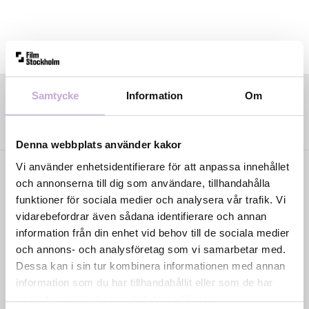
Samtycke
Information
Om
Denna webbplats använder kakor
Vi använder enhetsidentifierare för att anpassa innehållet
och annonserna till dig som användare, tillhandahålla
funktioner för sociala medier och analysera vår trafik. Vi
vidarebefordrar även sådana identifierare och annan
information från din enhet vid behov till de sociala medier
och annons- och analysföretag som vi samarbetar med.
Film Stockholm AB är en regional filmfond med
Dessa kan i sin tur kombinera informationen med annan
uppdrag att skapa förutsättningar för film- och tv-
information som du har tillhandahållit eller som de har
produktion i huvudstadsregionen genom
samlat in när du har använt deras tjänster.