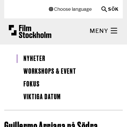
Hoppa till huvudinnehåll
Sekundär meny
Choose language
SÖK
MENY
NYHETER
WORKSHOPS & EVENT
FOKUS
VIKTIGA DATUM
Guillermo Arriaga på Södra