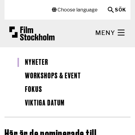
Hoppa till huvudinnehåll
Sekundär meny
Choose language
SÖK
MENY
NYHETER
WORKSHOPS & EVENT
FOKUS
VIKTIGA DATUM
Här är de nominerade till