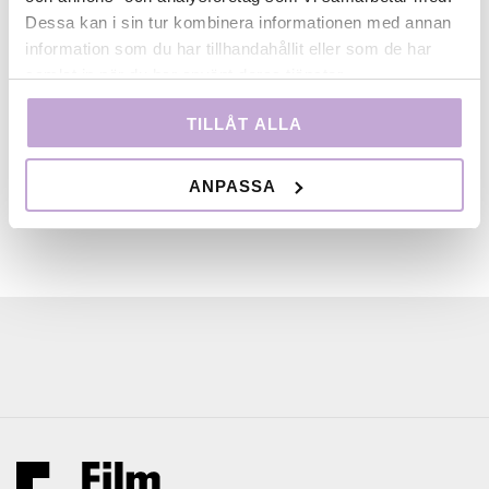
utgör ett unikt forum för att samlat presentera
Dessa kan i sin tur kombinera informationen med annan
dokumentära verk över genregränser – film, radio,
information som du har tillhandahållit eller som de har
foto och mer experimentella uttrycksformer.Läs
samlat in när du har använt deras tjänster.
mer
www.tempofestival.se
TILLÅT ALLA
ANPASSA