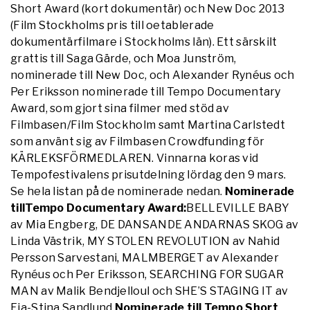
Short Award (kort dokumentär) och New Doc 2013
(Film Stockholms pris till oetablerade
dokumentärfilmare i Stockholms län). Ett särskilt
grattis till Saga Gärde, och Moa Junström,
nominerade till New Doc, och Alexander Rynéus och
Per Eriksson nominerade till Tempo Documentary
Award, som gjort sina filmer med stöd av
Filmbasen/Film Stockholm samt Martina Carlstedt
som använt sig av Filmbasen Crowdfunding för
KÄRLEKSFÖRMEDLAREN. Vinnarna koras vid
Tempofestivalens prisutdelning lördag den 9 mars.
Se hela listan på de nominerade nedan.
Nominerade
tillTempo
Documentary
Award:
BELLEVILLE BABY
av Mia Engberg, DE DANSANDE ANDARNAS SKOG av
Linda Västrik, MY STOLEN REVOLUTION av Nahid
Persson Sarvestani, MALMBERGET av Alexander
Rynéus och Per Eriksson, SEARCHING FOR SUGAR
MAN av Malik Bendjelloul och SHE’S STAGING IT av
Fia-Stina Sandlund.
Nominerade till Tempo Short