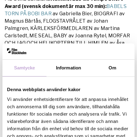
Award (svensk dokumentär max 30 min):
BABELS
TORN PÅ BOBI BAR
av Gabriella Bier, BIOGRAFI av
Magnus Bärtås, FLOGSTAVRÅLET av Johan
Palmgren, KÄRLEKSFÖRMEDLAREN av Martina
Carlstedt, ME SEAL, BABY av Joanna Rytel, MORFAR
OCH JAG OCH HELIKOPTERN TILL HIMLEN av Åsa
Blanck och Johan Palmgren och THE DEATH ROW av
Maryami Ebrahimi.
Nominerade till New Doc
: DET
HAR INTE REGNAT PÅ 10 ÅR av Linnea Schröder,
Samtycke
Information
Om
LEATHER PLEASURE av Ellen Fiske och Joanna
Karlberg, LISAS KÄNSLA av Saga Gärde, STADEN
OCH JAG av Moa Junström, TJUVGODS av Gustav
Denna webbplats använder kakor
Åkerman och Lukas Grind, och VI HAR JU VÅRT
Vi använder enhetsidentifierare för att anpassa innehållet
KONSTNÄRSKAP av Fabian Wigren.
Historik
Tempo
och annonserna till dig som användare, tillhandahålla
Dokumentärfestival är Sveriges största festival för
funktioner för sociala medier och analysera vår trafik. Vi
dokumentära uttryck. Sedan grundandet 1998
vidarebefordrar även sådana identifierare och annan
presenteras dokumentärer från hela världen som
information från din enhet vid behov till de sociala medier
annars inte skulle nå en svensk publik och Tempo
och annons- och analysföretag som vi samarbetar med.