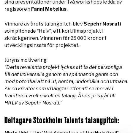
sina presentationer under två workshops ledda av
regissören
Fanni Metelius
.
Vinnare av årets talangpitch blev
Sepehr Nosrati
som pitchade “Halv”, ett kortfilmsprojekt i
skräckgenren. Vinnaren får 25 000 kronor i
utvecklingsinsats för projektet.
Juryns motivering:
“Detta revelanta projekt lyckas att ta det personliga
till det universella genom en spännande genre och
med potential att nå ut, beröra, underhålla och utmana.
Av en kreatör som vi längtar efter att se mer av i
framtiden. Helt enkelt en talang. Årets pris går till
HALV av Sepehr Nosrati.”
Deltagare Stockholm Talents talangpitch:
Mats Udd
, “The Wild Adventure of the Holy Grail”