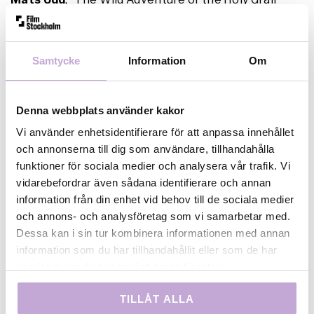
Ronson Huynh
och
Idil Mohamud Gurey
, “BIEN
XANH”
Hanna Rosén
, “Misogynisten”
Samtycke
Information
Om
Adam Cronstedt
, “Klipporna vid havet”
Ebba Gustafsson
och
Kevin Naderi
, “With Every
Heartbeat”
Denna webbplats använder kakor
Sepehr Nosrati
, “Halv”
Vi använder enhetsidentifierare för att anpassa innehållet
Helmi Tolonen
, “Music, Drugs & Jesus Christ”
och annonserna till dig som användare, tillhandahålla
Leona Cauklija
, “Son”
funktioner för sociala medier och analysera vår trafik. Vi
vidarebefordrar även sådana identifierare och annan
Efter talangpitchen fick 18 representanter för den
information från din enhet vid behov till de sociala medier
etablerade branschen presentera sina bolag och
och annons- och analysföretag som vi samarbetar med.
organisationer. Bland branschpitcharna fanns SVT,
Dessa kan i sin tur kombinera informationen med annan
Svenska Filminstitutet, SF Studios, Nexiko, Art &
information som du har tillhandahållit eller som de har
Bob, Filmlance, Unlimited Stories, New-land, Story
samlat in när du har använt deras tjänster.
och flera andra.
TILLÅT ALLA
Stockholm Talents avslutades med ett samtal med