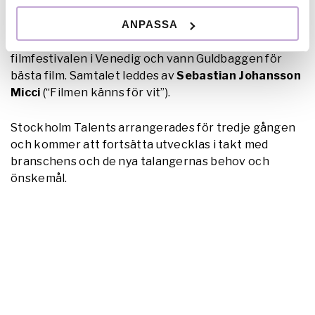
regissören
Mika Gustafsson
som berättade om sin
ANPASSA
resa från de första kortfilmerna till långfilmsdebuten
“Paradiset brinner” som vann dubbla priser på
filmfestivalen i Venedig och vann Guldbaggen för
bästa film. Samtalet leddes av
Sebastian Johansson
Micci
(“Filmen känns för vit”).
Stockholm Talents arrangerades för tredje gången
och kommer att fortsätta utvecklas i takt med
branschens och de nya talangernas behov och
önskemål.