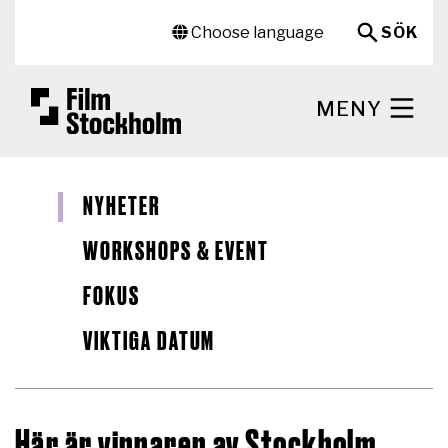
Hoppa till huvudinnehåll
Sekundär meny
Choose language
SÖK
MENY
NYHETER
WORKSHOPS & EVENT
FOKUS
VIKTIGA DATUM
Här är vinnaren av Stockholm