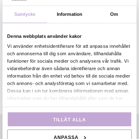
plats!
Kulturvalets
turné avslutas 8 september kl. 18.15 med
Samtycke
Information
Om
en duell mellan Kulturminister Lena Adelsohn Liljeroth
och Socialdemokaternas Gunilla C Carlsson på
Sveriges Radios val-scen på Kulturhuset i Stockholm.
Denna webbplats använder kakor
Ps. Loftet är den lokal där vi hade
den välbesökta
Vi använder enhetsidentifierare för att anpassa innehållet
kvällen
Producent i fokus
och
Filmbasens 5-årsfest
.
och annonserna till dig som användare, tillhandahålla
funktioner för sociala medier och analysera vår trafik. Vi
vidarebefordrar även sådana identifierare och annan
information från din enhet vid behov till de sociala medier
och annons- och analysföretag som vi samarbetar med.
Dessa kan i sin tur kombinera informationen med annan
information som du har tillhandahållit eller som de har
samlat in när du har använt deras tjänster.
TILLÅT ALLA
ANPASSA