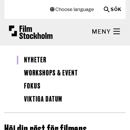
Hoppa till huvudinnehåll
Sekundär meny
Choose language
SÖK
MENY
NYHETER
WORKSHOPS & EVENT
FOKUS
VIKTIGA DATUM
Höj din röst för filmens