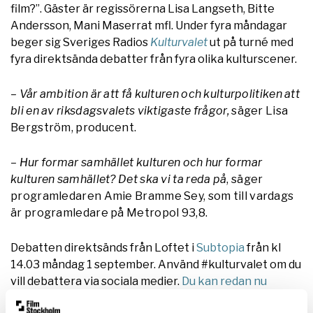
film?”. Gäster är regissörerna Lisa Langseth, Bitte
Andersson, Mani Maserrat mfl. Under fyra måndagar
beger sig Sveriges Radios
Kulturvalet
ut på turné med
fyra direktsända debatter från fyra olika kulturscener.
– Vår ambition är att få kulturen och kulturpolitiken att
bli en av riksdagsvalets viktigaste frågor,
säger Lisa
Bergström, producent.
– Hur formar samhället kulturen och hur formar
kulturen samhället? Det ska vi ta reda på
, säger
programledaren Amie Bramme Sey, som till vardags
är programledare på Metropol 93,8.
Debatten direktsänds från Loftet i
Subtopia
från kl
14.03 måndag 1 september. Använd #kulturvalet om du
vill debattera via sociala medier.
Du kan redan nu
skicka in frågor eller tankar!
Filmbasen är förstås på