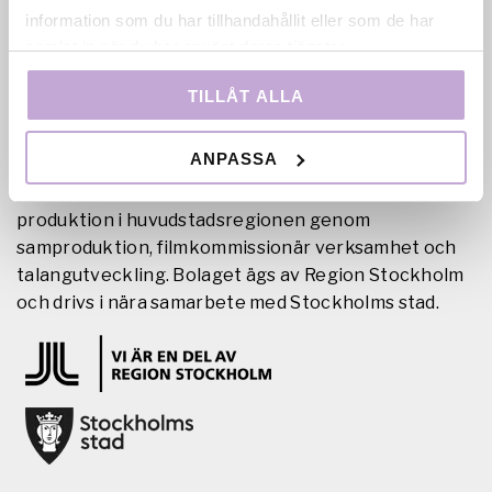
information som du har tillhandahållit eller som de har
samlat in när du har använt deras tjänster.
TILLÅT ALLA
ANPASSA
Film Stockholm AB är en regional filmfond med
uppdrag att skapa förutsättningar för film- och tv-
produktion i huvudstadsregionen genom
samproduktion, filmkommissionär verksamhet och
talangutveckling. Bolaget ägs av Region Stockholm
och drivs i nära samarbete med Stockholms stad.