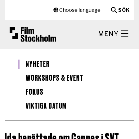
Hoppa till huvudinnehåll
Sekundär meny
Choose language
SÖK
MENY
NYHETER
WORKSHOPS & EVENT
FOKUS
VIKTIGA DATUM
Ida berättade om Cannes i SVT