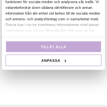
till varandra även efter workshopen, som kommer
funktioner för sociala medier och analysera vår trafik. Vi
att ha en uppföljning och work-in-progress 2 dagar
vidarebefordrar även sådana identifierare och annan
under hösten.Deadline för anmälan är 20 maj. Kursen
information från din enhet vid behov till de sociala medier
kostar 400 kr per deltagare. Anmälan skickas till
och annons- och analysföretag som vi samarbetar med.
workshop@filmbasen.se
, ange ”DOKUMENTÄRA
Dessa kan i sin tur kombinera informationen med annan
PROCESSER” i ämnesraden. Ange namn och
information som du har tillhandahållit eller som de har
telefonummer i mailet. Bifoga en motivering till
samlat in när du har använt deras tjänster.
varför du vill gå kursen, max 1 A4, en kortfattad
beskrivning av ditt projekt samt ditt cv.Workshopen
TILLÅT ALLA
har plats för 10 projekt (ett projekt kan ha flera
deltagare).
Foto: John Simitopoulos
ANPASSA