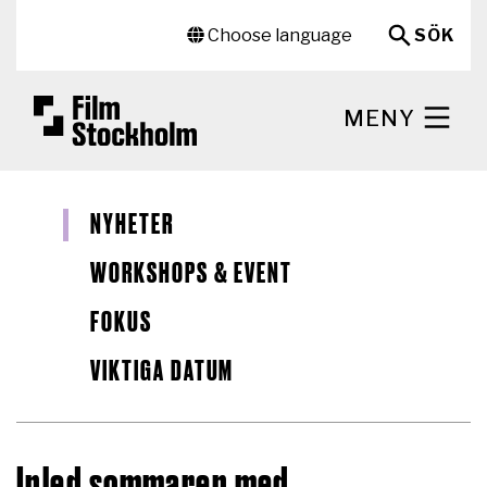
Hoppa till huvudinnehåll
Sekundär meny
Choose language
SÖK
MENY
NYHETER
WORKSHOPS & EVENT
FOKUS
VIKTIGA DATUM
Inled sommaren med