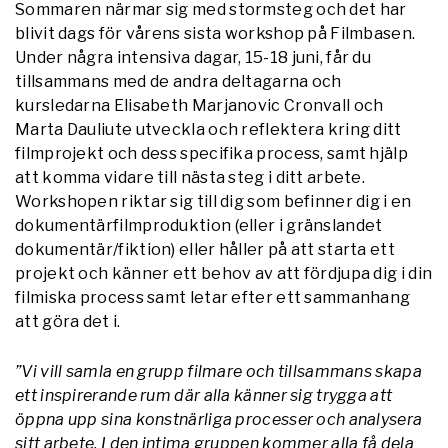
Sommaren närmar sig med stormsteg och det har
blivit dags för vårens sista workshop på Filmbasen.
Under några intensiva dagar, 15-18 juni, får du
tillsammans med de andra deltagarna och
kursledarna Elisabeth Marjanovic Cronvall och
Marta Dauliute utveckla och reflektera kring ditt
filmprojekt och dess specifika process, samt hjälp
att komma vidare till nästa steg i ditt arbete.
Workshopen riktar sig till dig som befinner dig i en
dokumentärfilmproduktion (eller i gränslandet
dokumentär/fiktion) eller håller på att starta ett
projekt och känner ett behov av att fördjupa dig i din
filmiska process samt letar efter ett sammanhang
att göra det i.
”Vi vill samla en grupp filmare och tillsammans skapa
ett inspirerande rum där alla känner sig trygga att
öppna upp sina konstnärliga processer och analysera
sitt arbete. I den intima gruppen kommer alla få dela