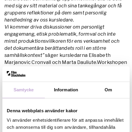
med sig av sitt material och sina tankegångar och få
gruppens reflektioner på dem samt personlig
handledning av oss kursledare.
Vi kommer driva diskussioner om personligt
engagemang, etisk problematik, formval och inte
minst produktionsvillkoren för ens verksamhet och
det dokumentära berättandets roll i en större
samhällskontext”
säger kursledarna Elisabeth
Marjanovic Cronvall och Marta Dauliute.Workshopen
kommer vara utformad utifrån de specifika
projektens behov och det är där fokus ligger.
Kursledarna kommer också att dela med sig av sina
Samtycke
Information
Om
egna filmer och arbetsprocesser samt bjuda in en
gärstföreläsare.Verksamheten är förlagd till dagtid
men kommer också att ta vissa kvällar i anspråk med
Denna webbplats använder kakor
filmvisningar och middagar med samtal. Intention är
att tillsammans skapa ett sammanhang i Stockholm
Vi använder enhetsidentifierare för att anpassa innehållet
för personer som vill fortsätta träffas och vända sig
och annonserna till dig som användare, tillhandahålla