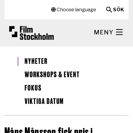
Hoppa till huvudinnehåll
Sekundär meny
Choose language
SÖK
MENY
NYHETER
WORKSHOPS & EVENT
FOKUS
VIKTIGA DATUM
Måns Månsson fick pris i