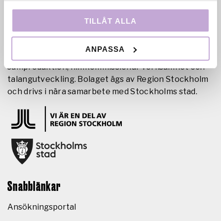
TILLÅT ALLA
Film Stockholm AB är en regional filmfond med
uppdrag att skapa förutsättningar för film- och tv-
ANPASSA
produktion i huvudstadsregionen genom
samproduktion, filmkommissionär verksamhet och
talangutveckling. Bolaget ägs av Region Stockholm
och drivs i nära samarbete med Stockholms stad.
Snabblänkar
Ansökningsportal