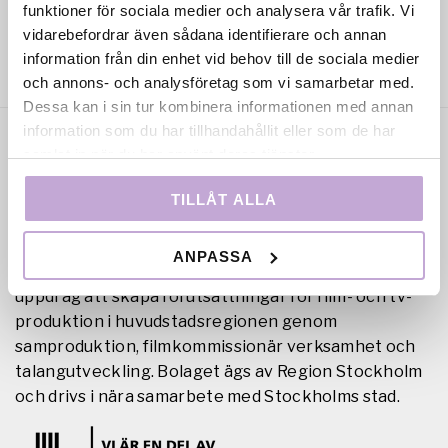
funktioner för sociala medier och analysera vår trafik. Vi
vidarebefordrar även sådana identifierare och annan
information från din enhet vid behov till de sociala medier
och annons- och analysföretag som vi samarbetar med.
Dessa kan i sin tur kombinera informationen med annan
information som du har tillhandahållit eller som de har
samlat in när du har använt deras tjänster.
TILLÅT ALLA
ANPASSA
Film Stockholm AB är en regional filmfond med
uppdrag att skapa förutsättningar för film- och tv-
produktion i huvudstadsregionen genom
samproduktion, filmkommissionär verksamhet och
talangutveckling. Bolaget ägs av Region Stockholm
och drivs i nära samarbete med Stockholms stad.