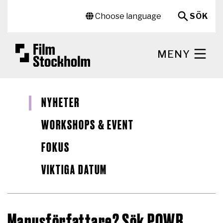
Hoppa till huvudinnehåll
Sekundär meny
Choose language
SÖK
MENY
NYHETER
WORKSHOPS & EVENT
FOKUS
VIKTIGA DATUM
Manusförfattare? Sök POWR