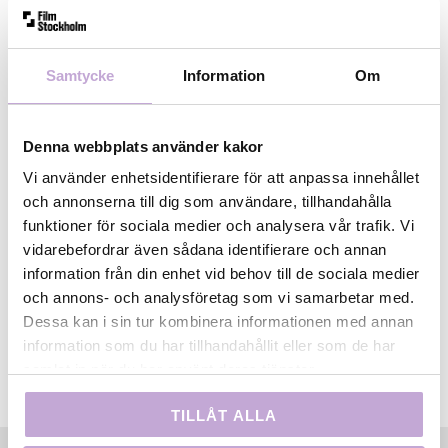
Studios i London. Niki arbetar även periodvis med
kostymtillverkning. Tillsammans med Nicklas
Nilsson har hon bland annat designat kläder till
Samtycke
Information
Om
artisten Fever Ray och David Bowies musikvideo
Blackstar.”
Tid:
Tisdagen den 24 april, kl 15.00 – ca
17.00
Denna webbplats använder kakor
Plats:
Filmbasen i Subtopiaområdet,
Vi använder enhetsidentifierare för att anpassa innehållet
Rotemannavägen 29, Norsborg. T-bana Alby.
och annonserna till dig som användare, tillhandahålla
Anmälan:
Skicka till
osa@filmbasen.se
senast den 23
funktioner för sociala medier och analysera vår trafik. Vi
april.
Bilden: Jorun Jonasson ur
Min börda
.
vidarebefordrar även sådana identifierare och annan
information från din enhet vid behov till de sociala medier
och annons- och analysföretag som vi samarbetar med.
Dessa kan i sin tur kombinera informationen med annan
information som du har tillhandahållit eller som de har
samlat in när du har använt deras tjänster.
TILLÅT ALLA