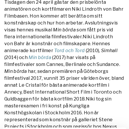
Tisdagen den 24 april gästar den prisbelönta
animatören och kortfilmaren Niki Lindroth von Bahr
Filmbasen. Hon kommer att berätta om sitt
konstnärskap och hur hon arbetar. Avslutningsvis
visas hennes musikal
Min börda
som fått pris vid
flera internationella filmfestivaler.
Niki Lindroth
von Bahr är konstnär och filmskapare. Hennes
animerade kortfilmer
Tord och Tord
(2010),
Simhall
(2014) och
Min börda
(2017) har visats på
filmfestivaler som Cannes, Berlinale och Sundance.
Min börda
har, sedan premiären på Göteborgs
filmfestival 2017, vunnit 35 priser världen över, bland
annat Le Cristal för bästa animerade kortfilm i
Annecy, Best International Short Film i Toronto och
Guldbaggen för bästa kortfilm 2018.Niki tog sin
masterexamen i fri konst på Kungliga
Konsthögskolan i Stockholm 2016. Hon är
representerad som konstnär på galleriet Stene
Projects i Stockholm och som regissör hos Nexus