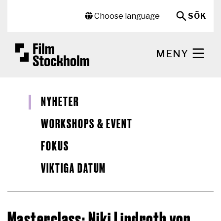
Hoppa till huvudinnehåll
Sekundär meny
Choose language
SÖK
MENY
NYHETER
WORKSHOPS & EVENT
FOKUS
VIKTIGA DATUM
Masterclass: Niki Lindroth von