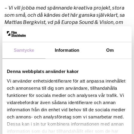
– Vi vill jobba med spännande kreativa projekt, stora
som små, och då kändes det här ganska självklart, sa
Mattias Bergkvist, vd på Europa Sound & Vision, om
varför de valt att bli en del av teknikcheckarna.
Ett av de projekt som fått stöd genom
Samtycke
Information
Om
teknikcheckarna är Anders Hazelius FÖRSTA
GÅNGEN, som nyligen vann pris på Berlinale för
bästa kortfilm i kategorin Generation14+.
Denna webbplats använder kakor
– Teknikcheckarna innebar all teknik för hela vår film,
Vi använder enhetsidentifierare för att anpassa innehållet
det betydde oerhört mycket och gjorde att vi kunna
och annonserna till dig som användare, tillhandahålla
höja lönerna för de som arbetade med filmen,
funktioner för sociala medier och analysera vår trafik. Vi
berättade Anders.
vidarebefordrar även sådana identifierare och annan
information från din enhet vid behov till de sociala medier
och annons- och analysföretag som vi samarbetar med.
FÖRSTA GÅNGEN har Stockholmspremiär på
Dessa kan i sin tur kombinera informationen med annan
Videoverket 13 mars.
Attenda och sprid eventet
information som du har tillhandahållit eller som de har