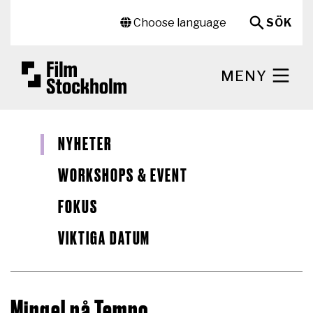
Hoppa till huvudinnehåll
Sekundär meny
Choose language
SÖK
MENY
NYHETER
WORKSHOPS & EVENT
FOKUS
VIKTIGA DATUM
Mingel på Tempo