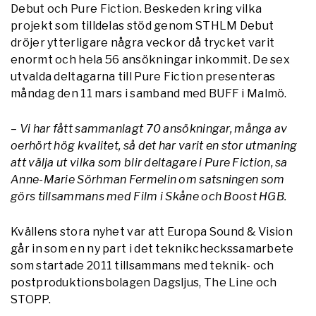
Debut och Pure Fiction. Beskeden kring vilka
projekt som tilldelas stöd genom STHLM Debut
dröjer ytterligare några veckor då trycket varit
enormt och hela 56 ansökningar inkommit. De sex
utvalda deltagarna till Pure Fiction presenteras
måndag den 11 mars i samband med BUFF i Malmö.
– Vi har fått sammanlagt 70 ansökningar, många av
oerhört hög kvalitet, så det har varit en stor utmaning
att välja ut vilka som blir deltagare i Pure Fiction, sa
Anne-Marie Sörhman Fermelin om satsningen som
görs tillsammans med Film i Skåne och Boost HGB.
Kvällens stora nyhet var att Europa Sound & Vision
går in som en ny part i det teknikcheckssamarbete
som startade 2011 tillsammans med teknik- och
postproduktionsbolagen Dagsljus, The Line och
STOPP.