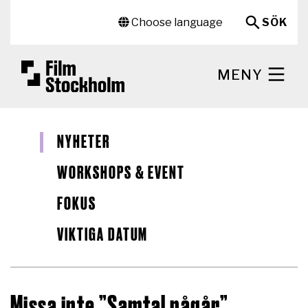
Hoppa till huvudinnehåll
Sekundär meny
Choose language
SÖK
MENY
NYHETER
WORKSHOPS & EVENT
FOKUS
VIKTIGA DATUM
Missa inte ”Samtal pågår”