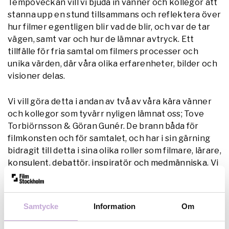
Tempoveckan vill vi bjuda in vänner och kollegor att
stanna upp en stund tillsammans och reflektera över
hur filmer egentligen blir vad de blir, och var de tar
vägen, samt var och hur de lämnar avtryck. Ett
tillfälle för fria samtal om filmers processer och
unika värden, där våra olika erfarenheter, bilder och
visioner delas.
Vi vill göra detta i andan av två av våra kära vänner
och kollegor som tyvärr nyligen lämnat oss; Tove
Torbiörnsson & Göran Gunér. De brann båda för
filmkonsten och för samtalet, och har i sin gärning
bidragit till detta i sina olika roller som filmare, lärare,
konsulent, debattör, inspiratör och medmänniska. Vi
vill nu hedra dem, fortsätta deras värv och hålla
samtalet levande.
Samtycke
Information
Om
Välkomna till för att ta del av denna stund.Kolla in
Facebook evenet
här!