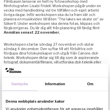
Filmbasen lanserar en helt ny fotoworkshop med
filmfotografen Lisabi Fridell. Workshopen pågår under en
vecka med handledning vid tre tillfällen och eget arbete
övriga dagar. Inför workshopen ska du ta fram idé och
planera en musikvideo till låten ”The lakes we skate on” av
Säkert!. Under workshopen ska denna fotas, klippas och
färgkorrigeras. Du lär dig allt från planering till färdig film!
Anmälan senast 22 november.
Workshopen startar söndag 27 november och slutar
söndag 4 december. Den syftar till att förbättra och
fördjupa dina fotokunskaper och utgår från Canons dslr-
teknik. Workshopen riktar sig till dig som är aspirerande
fotograf, dokumentärfilmare, vill utforska dslr-teknik eller
helt enkelt vara med om en spännande workshop.
Läs mer och anmäl dig!
Samtycke
Information
Om
Denna webbplats använder kakor
Vi använder enhetsidentifierare för att anpassa innehållet