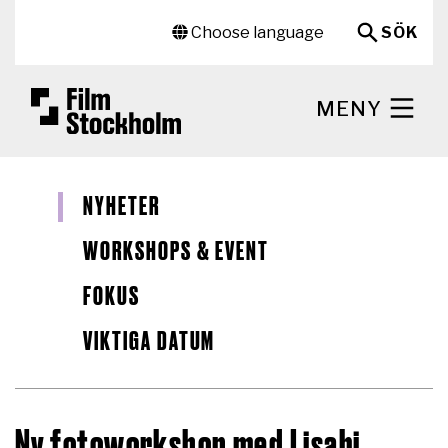
Hoppa till huvudinnehåll
Sekundär meny
Choose language
SÖK
MENY
NYHETER
WORKSHOPS & EVENT
FOKUS
VIKTIGA DATUM
Ny fotoworkshop med Lisabi