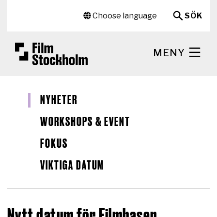
Hoppa till huvudinnehåll
Sekundär meny
Choose language
SÖK
MENY
NYHETER
WORKSHOPS & EVENT
FOKUS
VIKTIGA DATUM
Nytt datum för Filmbasen