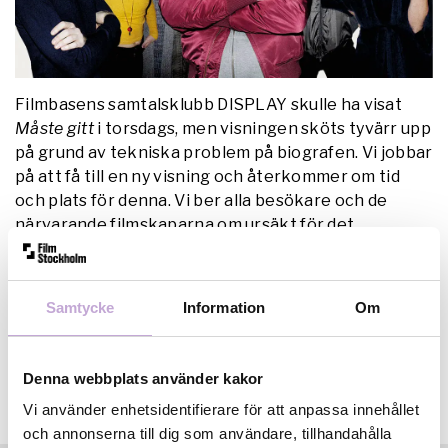
Filmbasens samtalsklubb DISPLAY skulle ha visat
Måste gitt
i torsdags, men visningen sköts tyvärr upp
på grund av tekniska problem på biografen. Vi jobbar
på att få till en ny visning och återkommer om tid
och plats för denna. Vi ber alla besökare och de
närvarande filmskaparna om ursäkt för det
inträffade! /Alla på Filmbasen
Samtycke
Information
Om
Denna webbplats använder kakor
Vi använder enhetsidentifierare för att anpassa innehållet
och annonserna till dig som användare, tillhandahålla