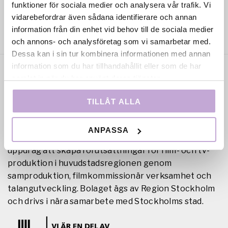
funktioner för sociala medier och analysera vår trafik. Vi
vidarebefordrar även sådana identifierare och annan
information från din enhet vid behov till de sociala medier
och annons- och analysföretag som vi samarbetar med.
Dessa kan i sin tur kombinera informationen med annan
information som du har tillhandahållit eller som de har
samlat in när du har använt deras tjänster.
TILLÅT ALLA
ANPASSA
Film Stockholm AB är en regional filmfond med
uppdrag att skapa förutsättningar för film- och tv-
produktion i huvudstadsregionen genom
samproduktion, filmkommissionär verksamhet och
talangutveckling. Bolaget ägs av Region Stockholm
och drivs i nära samarbete med Stockholms stad.