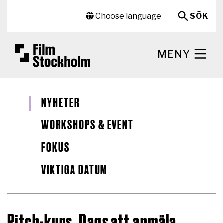
Hoppa till huvudinnehåll
Sekundär meny
Choose language
SÖK
MENY
NYHETER
WORKSHOPS & EVENT
FOKUS
VIKTIGA DATUM
Pitch-kurs. Dags att anmäla