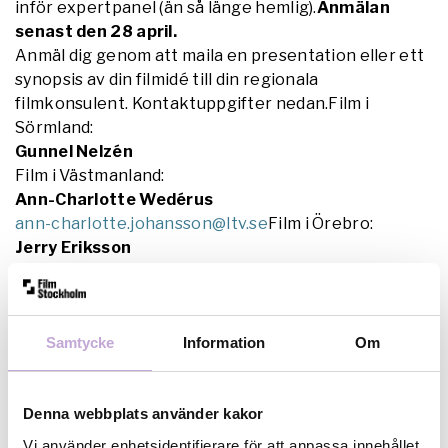
inför expertpanel (än så länge hemlig).
Anmälan
senast den 28 april.
Anmäl dig genom att maila en presentation eller ett
synopsis av din filmidé till din regionala
filmkonsulent. Kontaktuppgifter nedan.Film i
Sörmland:
Gunnel Nelzén
Film i Västmanland:
Ann-Charlotte Wedérus
ann-charlotte.johansson@ltv.se
Film i Örebro:
Jerry Eriksson
Jerry.Eriksson@orebroll.se
Film i Uppland
Louise Bown
louise.bown@lul.se
Samtycke
Information
Om
Denna webbplats använder kakor
Vi använder enhetsidentifierare för att anpassa innehållet