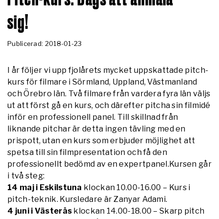
sig!
Publicerad: 2018-01-23
I år följer vi upp fjolårets mycket uppskattade pitch-
kurs för filmare i Sörmland, Uppland, Västmanland
och Örebro län. Två filmare från vardera fyra län väljs
ut att först gå en kurs, och därefter pitcha sin filmidé
inför en professionell panel. Till skillnad från
liknande pitchar är detta ingen tävling med en
prispott, utan en kurs som erbjuder möjlighet att
spetsa till sin filmpresentation och få den
professionellt bedömd av en expertpanel.Kursen går
i två steg:
14 maj i Eskilstuna
klockan 10.00-16.00 – Kurs i
pitch-teknik. Kursledare är Zanyar Adami.
4 juni i Västerås
klockan 14.00-18.00 – Skarp pitch