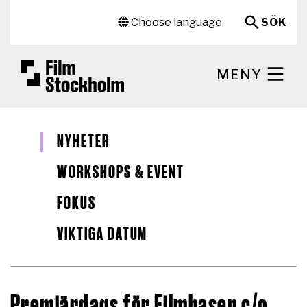
Hoppa till huvudinnehåll
Sekundär meny
Choose language
SÖK
MENY
NYHETER
WORKSHOPS & EVENT
FOKUS
VIKTIGA DATUM
Premiärdags för Filmbasen c/o