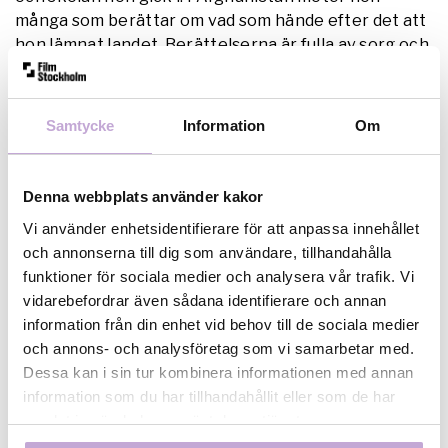
många som berättar om vad som hände efter det att
hon lämnat landet. Berättelserna är fulla av sorg och
förtvivlan men små strimmor av hopp lyser ändå
igenom. Där mitt hjärta slår är en gripande och
angelägen film som visats i FN:s generalförsamling
Samtycke
Information
Om
och vunnit ett flertal priser.Khazar Fatemi finns på
plats för att berätta om sin film, den personliga resa
den innebar och diskutera med publiken.När: 5
Denna webbplats använder kakor
september kl 13.00
Vi använder enhetsidentifierare för att anpassa innehållet
Var: Bio Rio, Hornstulls Strand 3
och annonserna till dig som användare, tillhandahålla
Visningen är endast för inbjudna eller anmälda så
funktioner för sociala medier och analysera vår trafik. Vi
kontakta Charlotte Carlsson på 070 484 22 09 eller
vidarebefordrar även sådana identifierare och annan
charlotte.carlsson@filmstockholm.sll.se
om du vill
information från din enhet vid behov till de sociala medier
komma!
och annons- och analysföretag som vi samarbetar med.
Dessa kan i sin tur kombinera informationen med annan
information som du har tillhandahållit eller som de har
samlat in när du har använt deras tjänster.