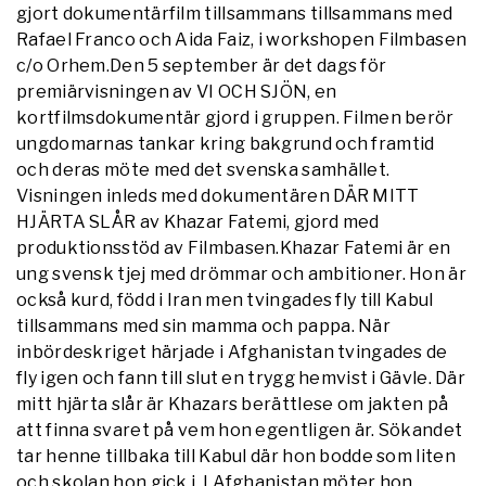
gjort dokumentärfilm tillsammans tillsammans med
Rafael Franco och Aida Faiz, i workshopen Filmbasen
c/o Orhem.Den 5 september är det dags för
premiärvisningen av VI OCH SJÖN, en
kortfilmsdokumentär gjord i gruppen. Filmen berör
ungdomarnas tankar kring bakgrund och framtid
och deras möte med det svenska samhället.
Visningen inleds med dokumentären DÄR MITT
HJÄRTA SLÅR av Khazar Fatemi, gjord med
produktionsstöd av Filmbasen.Khazar Fatemi är en
ung svensk tjej med drömmar och ambitioner. Hon är
också kurd, född i Iran men tvingades fly till Kabul
tillsammans med sin mamma och pappa. När
inbördeskriget härjade i Afghanistan tvingades de
fly igen och fann till slut en trygg hemvist i Gävle. Där
mitt hjärta slår är Khazars berättlese om jakten på
att finna svaret på vem hon egentligen är. Sökandet
tar henne tillbaka till Kabul där hon bodde som liten
och skolan hon gick i. I Afghanistan möter hon