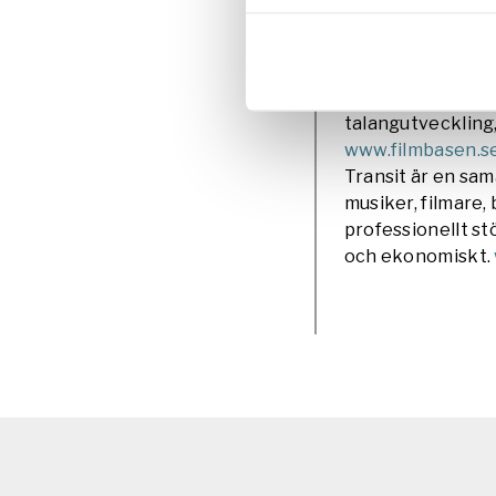
Tempo Dokumentär
9 mars kl 16:00L
https://tempofes
evenemang!
Film
talangutveckling,
www.filmbasen.s
Transit är en sa
musiker, filmare,
professionellt st
och ekonomiskt.