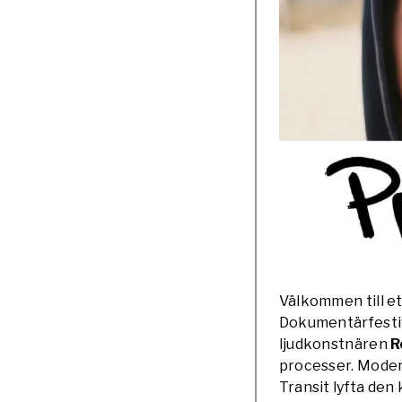
Välkommen till e
Dokumentärfestiv
ljudkonstnären
R
processer. Moder
Transit lyfta den