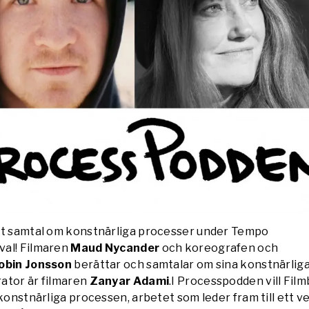
tt samtal om konstnärliga processer under Tempo
al! Filmaren
Maud Nycander
och koreografen och
obin Jonsson
berättar och samtalar om sina konstnärlig
ator är filmaren
Zanyar Adami
.I Processpodden vill Fil
 konstnärliga processen, arbetet som leder fram till ett ve