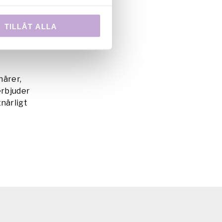
TILLÅT ALLA
ebook-
erbjuder
närer,
erbjuder
närligt