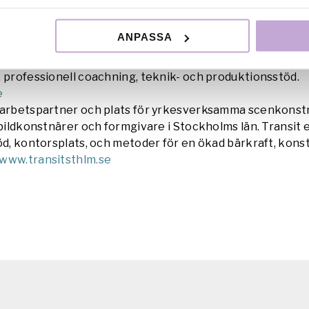
filmsfestival, Hornhuset.
äs om Processpdodden på Tempo Dokumentärfestival:
ANPASSA
tival.se/program/processpodden-2/
Sprid gärna vårt Fac
basen är en mötesplats för filmare i Stockholms län, som 
 professionell coachning, teknik- och produktionsstöd.
e
marbetspartner och plats för yrkesverksamma scenkonst
 bildkonstnärer och formgivare i Stockholms län. Transit 
öd, kontorsplats, och metoder för en ökad bärkraft, konst
www.transitsthlm.se