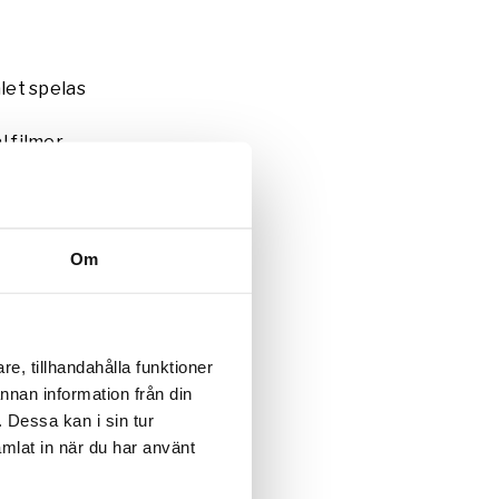
let spelas
 filmer
en
hus i
me
(2012)
Sverige
Om
 med
gar.
Om
kolan i
e, tillhandahålla funktioner
ig för
annan information från din
ra
 Dessa kan i sin tur
mlat in när du har använt
obot och
ch plats: