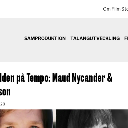
Sekundär meny
Om Film St
SAMPRODUKTION
TALANGUTVECKLING
F
den på Tempo: Maud Nycander &
son
-28