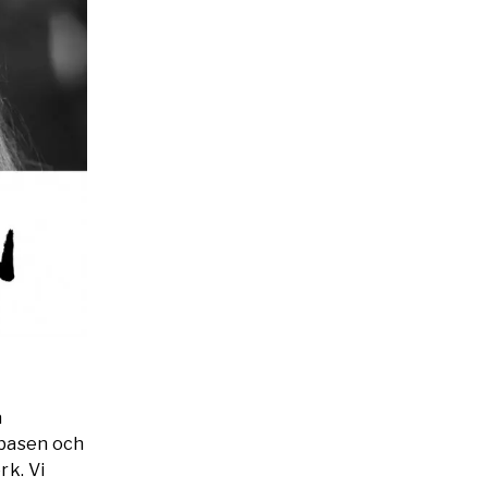
a
mbasen och
rk. Vi