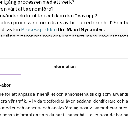
ter igång processen med ett verk?
sen värt att genomföra?
 använder du intuition och kan den övas upp?
ärliga processen förändrats av tid och erfarenhet?Samta
 podcasten
Processpodden
.
Om Maud Nycander:
r lång erfarenhet som dokumentärfilmare, med ett tiotal
n
Nunnan
(2007) har vunnit Prix Italia och Guldbagge.
Slut
 två filmer från en psykiatrisk avdelning på S:t Görans sjuk
rades till TV-kristallen och Stora Journalistpriset.
Pal
 Kristina Lindström), sågs av 240 000 personer på bio i 
Information
baggar. Senaste filmen
Citizen Schein
(2017) tillsammans
rennan och Jannike Åhlund, nominerades till tre Guldbag
kakor
koreograf, utbildad i Bryssel samt på Kgl. Svenska Baletts
re för att anpassa innehållet och annonserna till dig som användar
 även utbildad i ljuddesign och teknik. ”Jag intresserar m
era vår trafik. Vi vidarebefordrar även sådana identifierare och 
änskliga kroppar och iden om vad det är att vara/inte va
ala medier och annons- och analysföretag som vi samarbetar med.
nära det ligger vår ide av djur/natur och robotar.”
annan information som du har tillhandahållit eller som de har sa
Robin Jonsson på ett dansverk med en mänskligt format r
are. Det har premiär den 16 maj på MDT i Stockholm.
Tid o