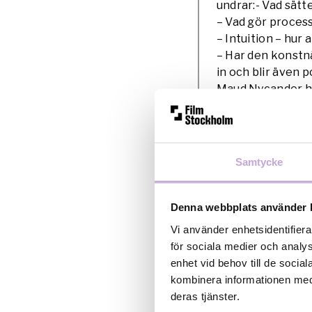
undrar:- Vad sät
– Vad gör proces
– Intuition – hur
– Har den konstn
in och blir även
Maud Nycander ha
bakom sig. Filme
avdelning
(2010),
Stockholm, nomine
co-regisserad med
Samtycke
och fick två guld
Kersti Grunditz B
Robin Jonsson:
Denna webbplats använder 
Robin Jonsson är 
Vi använder enhetsidentifiera
Stockholm. Han är
för sociala medier och analys
omänskliga och m
enhet vid behov till de soci
mänsklig och hur 
kombinera informationen med 
Just nu arbetar 
deras tjänster.
en mänsklig dans