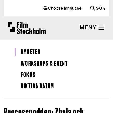
Hoppa till huvudinnehåll
Sekundär meny
Choose language
SÖK
MENY
NYHETER
WORKSHOPS & EVENT
FOKUS
VIKTIGA DATUM
Processpodden: Zhala och