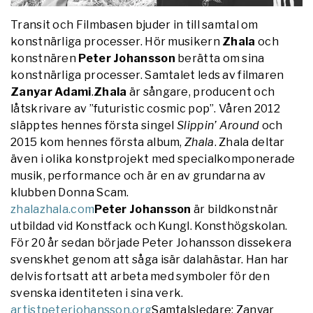
Transit och Filmbasen bjuder in till samtal om
konstnärliga processer. Hör musikern
Zhala
och
konstnären
Peter Johansson
berätta om sina
konstnärliga processer. Samtalet leds av filmaren
Zanyar Adami
.
Zhala
är sångare, producent och
låtskrivare av ”futuristic cosmic pop”. Våren 2012
släpptes hennes första singel
Slippin’ Around
och
2015 kom hennes första album,
Zhala
. Zhala deltar
även i olika konstprojekt med specialkomponerade
musik, performance och är en av grundarna av
klubben Donna Scam.
zhalazhala.com
Peter Johansson
är bildkonstnär
utbildad vid Konstfack och Kungl. Konsthögskolan.
För 20 år sedan började Peter Johansson dissekera
svenskhet genom att såga isär dalahästar. Han har
delvis fortsatt att arbeta med symboler för den
svenska identiteten i sina verk.
artistpeterjohansson.org
Samtalsledare: Zanyar