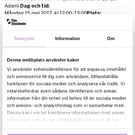
Adami.
Dag och tid:
Måndag 15 maj 2017, kl 12:00-13:00
Plats:
Konstfack, vårutställningen Svarta Huset
LM Ericssonsväg 14 (T-Telefonplan)Fri entré.
Samtycke
Information
Om
Om Processpodden
Samtalet spelas in och blir podcasten
Denna webbplats använder kakor
Processpodden
. Lyssna på tidigare Processpoddar
Vi använder enhetsidentifierare för att anpassa innehållet
med:Anna Persson (dokumentärfilmare) och Mats
och annonserna till dig som användare, tillhandahålla
Söderlund (poet)
funktioner för sociala medier och analysera vår trafik. Vi
Eli Bø (scenograf) och Hanna Gustavsson (illustratör)
vidarebefordrar även sådana identifierare och annan
Beth Laurin (skulptör) och Ida Lindgren (filmare)
information från din enhet vid behov till de sociala medier
respektive
soundcloud.com/processpodden
och annons- och analysföretag som vi samarbetar med.
Dessa kan i sin tur kombinera informationen med annan
information som du har tillhandahållit eller som de har
samlat in när du har använt deras tjänster.