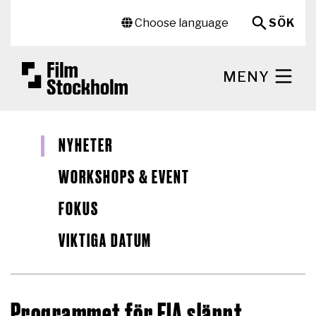
Hoppa till huvudinnehåll
Sekundär meny
Choose language
SÖK
MENY
NYHETER
WORKSHOPS & EVENT
FOKUS
VIKTIGA DATUM
Programmet för FIA släppt