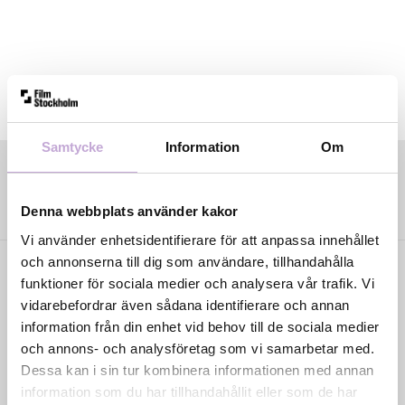
Samtycke
Information
Om
Denna webbplats använder kakor
Vi använder enhetsidentifierare för att anpassa innehållet
och annonserna till dig som användare, tillhandahålla
funktioner för sociala medier och analysera vår trafik. Vi
vidarebefordrar även sådana identifierare och annan
information från din enhet vid behov till de sociala medier
och annons- och analysföretag som vi samarbetar med.
Dessa kan i sin tur kombinera informationen med annan
Film Stockholm AB är en regional filmfond med
information som du har tillhandahållit eller som de har