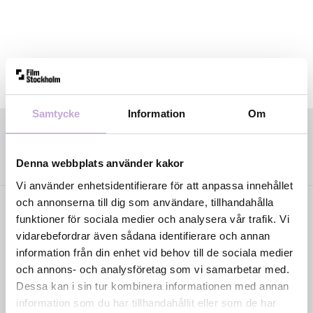
Samtycke
Information
Om
Denna webbplats använder kakor
Vi använder enhetsidentifierare för att anpassa innehållet
och annonserna till dig som användare, tillhandahålla
funktioner för sociala medier och analysera vår trafik. Vi
vidarebefordrar även sådana identifierare och annan
information från din enhet vid behov till de sociala medier
och annons- och analysföretag som vi samarbetar med.
Dessa kan i sin tur kombinera informationen med annan
Film Stockholm AB är en regional filmfond med
information som du har tillhandahållit eller som de har