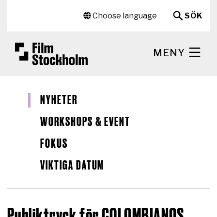
Hoppa till huvudinnehåll
Sekundär meny
Choose language
SÖK
MENY
NYHETER
WORKSHOPS & EVENT
FOKUS
VIKTIGA DATUM
Publiktryck för COLOMBIANOS