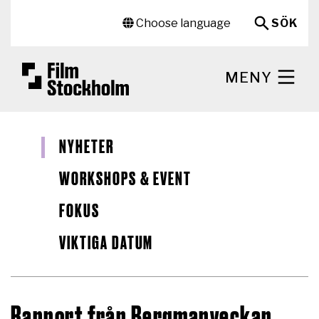
Hoppa till huvudinnehåll
Sekundär meny
Choose language
SÖK
MENY
NYHETER
WORKSHOPS & EVENT
FOKUS
VIKTIGA DATUM
Rapport från Bergmanveckan