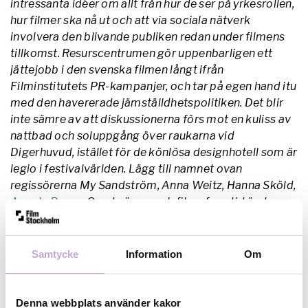
intressanta idéer om allt från hur de ser på yrkesrollen,
hur filmer ska nå ut och att via sociala nätverk
involvera den blivande publiken redan under filmens
tillkomst. Resurscentrumen gör uppenbarligen ett
jättejobb i den svenska filmen långt ifrån
Filminstitutets PR-kampanjer, och tar på egen hand itu
med den havererade jämställdhetspolitiken. Det blir
inte sämre av att diskussionerna förs mot en kuliss av
nattbad och soluppgång över raukarna vid
Digerhuvud, istället för de könlösa designhotell som är
legio i festivalvärlden. Lägg till namnet ovan
regissörerna My Sandström, Anna Weitz, Hanna Sköld,
Angela Bravo
. Om de är svensk films framtid är den
ljus. Och kan Bergmanveckan än bättre ta tillvara på
denna generation under kommande år blir det
fantastiskt.”
Läs hela artikeln:
Samtycke
Information
Om
http://www.svd.se/kulturnoje/mer/kommentar/mote-
med-en-ung-filmgeneration_4960309.svd
Under
talangmötet deltog talangerna i arrangemang som
Denna webbplats använder kakor