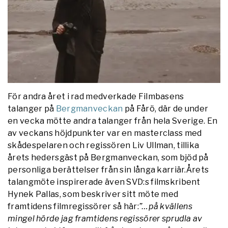
För andra året i rad medverkade Filmbasens
talanger på
Bergmanveckan
på Fårö, där de under
en vecka mötte andra talanger från hela Sverige. En
av veckans höjdpunkter var en masterclass med
skådespelaren och regissören Liv Ullman, tillika
årets hedersgäst på Bergmanveckan, som bjöd på
personliga berättelser från sin långa karriär.Årets
talangmöte inspirerade även SVD:s filmskribent
Hynek Pallas, som beskriver sitt möte med
framtidens filmregissörer så här:
”…på kvällens
mingel hörde jag framtidens regissörer sprudla av