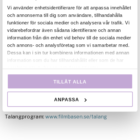
filmvisningar och föreläsningar, kreativa övningar
Vi använder enhetsidentifierare för att anpassa innehållet
och inte minst diskuterade de varandras och andras
och annonserna till dig som användare, tillhandahålla
projekt i en kreativ och sommarskön miljö under
funktioner för sociala medier och analysera vår trafik. Vi
ledning av talangcoachen
Ann-Marie Sörman
vidarebefordrar även sådana identifierare och annan
Fermelin
. Deltog gjorde också förstaårsstudenter
information från din enhet vid behov till de sociala medier
från Dramatiska institutet och Filmhögskolan i
och annons- och analysföretag som vi samarbetar med.
Göteborg.Initiativet till att ha årliga talangmöten
Dessa kan i sin tur kombinera informationen med annan
under Bergmanveckan kommer från Filmbasen/Film
information som du har tillhandahållit eller som de har
Stockholm,
Boost
i Skåne och Film på Gotland. 2010
samlat in när du har använt deras tjänster.
var andra året som talangmötet hölls på Fårö, och
det kommer inte att bli det sista.Filmbasen
TILLÅT ALLA
rekommenderar varmt att fler unga filmare åker till
Bergmanveckan; för att mötas, inspireras och
ANPASSA
utvecklas tillsammans.Bilder från veckan kommer
att läggas upp inom kort!För mer info om Filmbasens
Talangprogram:
www.filmbasen.se/talang