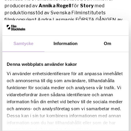
producerad av
Annika Rogell
för
Story
med
produktionsstöd av Svenska Filminstitutets
filmkonsulent Andra Lasmanis.FÖRSTA GÅNGEN av
Anders Hazelius
utspelar sig på en fest. Therese
och Johan går ut i skogen för att ha sex, men
misslyckas och bestämmer sig för att ljuga om
Samtycke
Information
Om
händelsen för kompisarna. Anders har gått
regilinjen vid Filmhögskolan i Göteborg och filmen är
producerad av
Lizette Jonjic
för
Migma film
med
Denna webbplats använder kakor
produktionsstöd av Svenska Filminstitutets
Vi använder enhetsidentifierare för att anpassa innehållet
filmkonsulent Linus Torell.Berlinfestivalens
och annonserna till dig som användare, tillhandahålla
huvudtävlan för kortfilm, Berlinale Shorts, är ett av
funktioner för sociala medier och analysera vår trafik. Vi
de mest prestigefulla festivalsammanhangen för
vidarebefordrar även sådana identifierare och annan
kortfilm i världen.
Berlins filmfestival
pågår 7 – 17
information från din enhet vid behov till de sociala medier
februari.Bilden är från FÖRSTA GÅNGEN av Anders
och annons- och analysföretag som vi samarbetar med.
Hazelius.
Dessa kan i sin tur kombinera informationen med annan
information som du har tillhandahållit eller som de har
samlat in när du har använt deras tjänster.