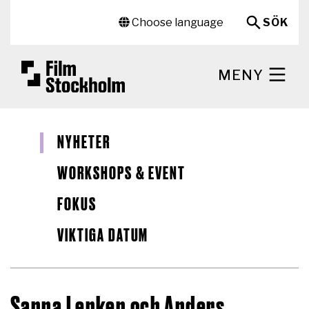
Hoppa till huvudinnehåll
Sekundär meny
Choose language
SÖK
MENY
NYHETER
WORKSHOPS & EVENT
FOKUS
VIKTIGA DATUM
Sanna Lenken och Anders