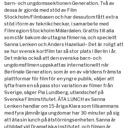
barn- och ungdomssektionen Generation. Två av
dessa är gjorda med stöd av Film
Stockholm/Filmbasen och har dessutom fått extra
stöd i form av teknikcheckar, i samarbete med
Filmregion Stockholm Mälardalen. Grattis till alla
som står bakom de uttagna filmerna, och speciellt
Sanna Lenken och Anders Hazelius!– Det är roligt att
se hur svensk kortfilm tar så stor plats i Berlin i år.
Det märks också att den svenska barn- och
ungdomsfilmen uppskattas internationellt när
Berlinale Generation, som är en av världens främsta
plattformar för film för en yngre publik, väljer att
lyfta fram en så pass stor variation av filmer från
Sverige, säger Pia Lundberg, utlandschef på
Svenska Filminstitutet. ÄTA LUNCH av Sanna
Lenken handlar om 15-åriga Klara som tillsammans
med fyra jämnåriga ungdomar har 30 minuter på sig
att äta sin lunch på ätstörningsenheten. Sanna är
utbildad vid Dramatiska Institutet, och filmen är