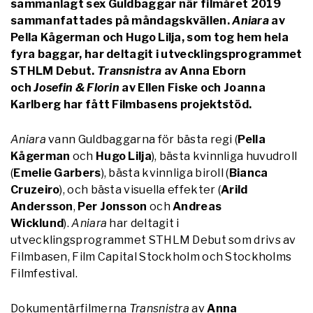
sammanlagt sex Guldbaggar när filmåret 2019
sammanfattades på måndagskvällen.
Aniara
av
Pella Kågerman och Hugo Lilja, som tog hem hela
fyra baggar, har deltagit i utvecklingsprogrammet
STHLM Debut.
Transnistra
av Anna Eborn
och
Josefin & Florin
av Ellen Fiske och Joanna
Karlberg har fått Filmbasens projektstöd.
Aniara
vann Guldbaggarna för bästa regi (
Pella
Kågerman
och
Hugo Lilja
), bästa kvinnliga huvudroll
(
Emelie Garbers
), bästa kvinnliga biroll (
Bianca
Cruzeiro
), och bästa visuella effekter (
Arild
Andersson
,
Per Jonsson
och
Andreas
Wicklund
).
Aniara
har deltagit i
utvecklingsprogrammet STHLM Debut som drivs av
Filmbasen, Film Capital Stockholm och Stockholms
Filmfestival.
Dokumentärfilmerna
Transnistra
av
Anna