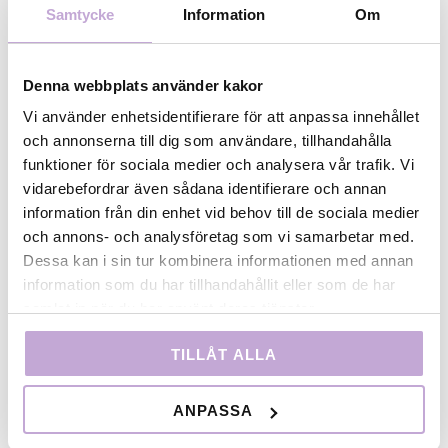
huvudroll (Emelie Garbers), bästa kvinnliga biroll
Samtycke
Information
Om
(Bianca Cruzeiro), bästa visuella effekter.
Om STHLM Debut:
Denna webbplats använder kakor
​STHLM Debut är en satsning riktad mot
Vi använder enhetsidentifierare för att anpassa innehållet
långfilmsdebuterande regissörer, samt deras
och annonserna till dig som användare, tillhandahålla
manusförfattare och producenter, i
funktioner för sociala medier och analysera vår trafik. Vi
Stockholmsregionen. Utvecklingsprogrammet
vidarebefordrar även sådana identifierare och annan
består dels av ett finansiellt utvecklingsstöd, dels av
information från din enhet vid behov till de sociala medier
praktiska insatser som till exempel workshops och
och annons- och analysföretag som vi samarbetar med.
coaching.
Dessa kan i sin tur kombinera informationen med annan
information som du har tillhandahållit eller som de har
STHLM Debut är ett samarbetsprojekt mellan Film
samlat in när du har använt deras tjänster.
Stockholm/Filmbasen, Film Capital Stockholm och
Stockholms Filmfestival finansierat av Region
TILLÅT ALLA
Stockholm.
ANPASSA
​Läs mer om STHLM Debut.