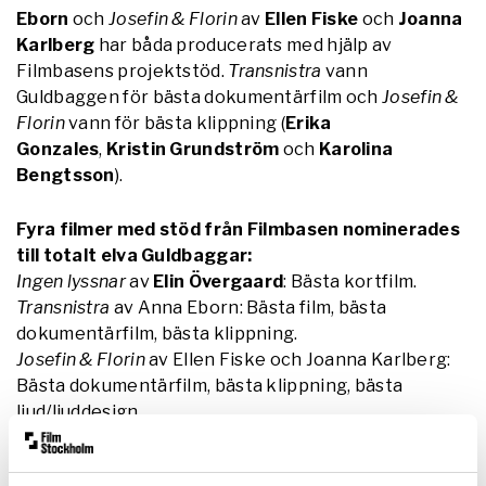
Eborn
och
Josefin & Florin
av
Ellen Fiske
och
Joanna
Karlberg
har båda producerats med hjälp av
Filmbasens projektstöd.
Transnistra
vann
Guldbaggen för bästa dokumentärfilm och
Josefin &
Florin
vann för bästa klippning (
Erika
Gonzales
,
Kristin Grundström
och
Karolina
Bengtsson
).
Fyra filmer med stöd från Filmbasen nominerades
till totalt elva Guldbaggar:
Ingen lyssnar
av
Elin Övergaard
: Bästa kortfilm.
Transnistra
av Anna Eborn: Bästa film, bästa
dokumentärfilm, bästa klippning.
Josefin & Florin
av Ellen Fiske och Joanna Karlberg:
Bästa dokumentärfilm, bästa klippning, bästa
ljud/ljuddesign.
Aniara
av Pella Kågerman och Hugo Lilja: Bästa regi
(Pella Kågerman och Hugo Lilja), bästa kvinnliga