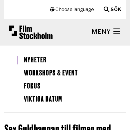
Hoppa till huvudinnehåll
Sekundär meny
Choose language
SÖK
MENY
NYHETER
WORKSHOPS & EVENT
FOKUS
VIKTIGA DATUM
Sex Guldbaggar till filmer med