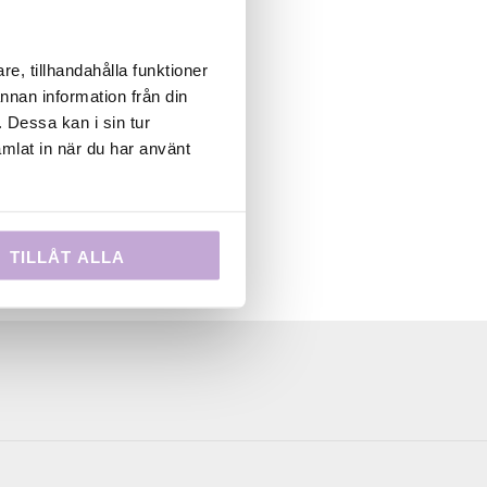
m vann
ilm från
m Academy
e, tillhandahålla funktioner
inerar en
annan information från din
0
 Dessa kan i sin tur
ala i
mlat in när du har använt
TILLÅT ALLA