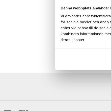
Lasmanis.De andr
Guldbjörnen i Ber
Denna webbplats använder 
Dramatiska insti
Vi använder enhetsidentifiera
tillsammans med e
för sociala medier och analys
jury en film ur fe
enhet vid behov till de soci
medlemmarna i Eu
kombinera informationen med 
Berlin 3 decembe
deras tjänster.