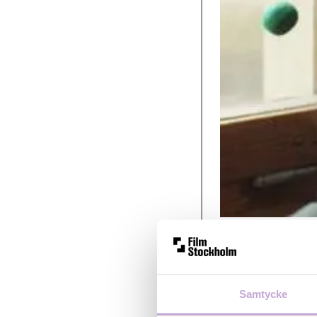
Idag tillkännagav
Femton filmer täv
många.
Bland des
Larsson, produce
Samtycke
Filmbasen/Film S