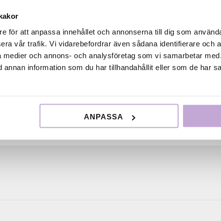
a nominerade är Händelse vid bank av Ruben Östlund so
lin 2010, och Återfödelsen av Hugo Liljas – hans examensf
kakor
tutet. European Film Awards arrangeras av European Fil
re för att anpassa innehållet och annonserna till dig som användar
n rad olika filmfestivaler i Europa. Vid varje festival nom
era vår trafik. Vi vidarebefordrar även sådana identifierare och 
stivalens tävlingssektion. Filmerna visas sedan för de 2 50
ala medier och annons- och analysföretag som vi samarbetar med.
ropean Film Academy. Vinnaren presenteras vid en stor g
annan information som du har tillhandahållit eller som de har sa
r.
ANPASSA