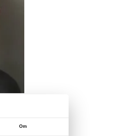
lmspris.
r lika
sa James-
nsstöd av
Om
ra