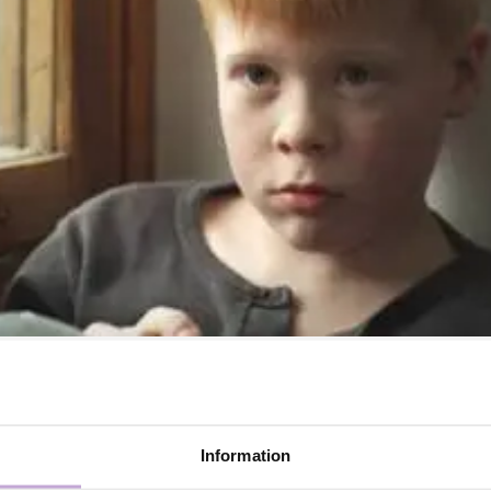
 European Film Awards sina nomineringar till årets kortfi
lar och inte mindre än tre är svenska. Inget annat land ha
sa tre filmer känner vi igen SMÅ BARN, STORA ORD av Li
rad av Andreas Emanuelsson för Bob Film med produktio
Information
tockholm och Svenska Filminstitutets filmkonsulent And