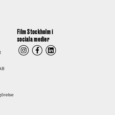
Film Stockholm i
sociala medier
t
AB
görelse