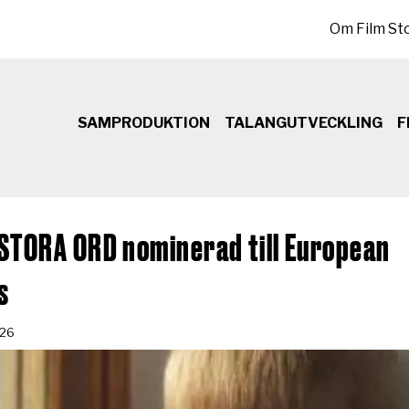
Sekundär meny
Om Film St
SAMPRODUKTION
TALANGUTVECKLING
F
STORA ORD nominerad till European
s
-26