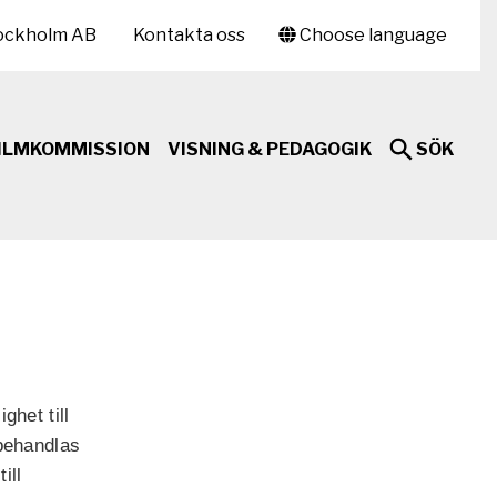
ockholm AB
Kontakta oss
Choose language
ILMKOMMISSION
VISNING & PEDAGOGIK
SÖK
ghet till
 behandlas
ill