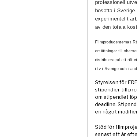
professionell utv
bosatta i Sverige.
experimentellt arb
av den totala kos
Filmproducenternas Rä
ersättningar till ober
distribuera på ett rätt
i tv i Sverige och i and
Styrelsen för FRF
stipendier till p
om stipendiet löp
deadline. Stipend
en något modifie
Stöd för filmproj
senast ett år eft