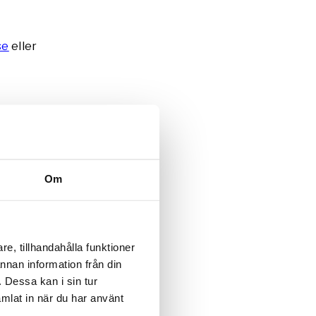
se
eller
elst
be tel.
Om
lm&TV-
pi
e, tillhandahålla funktioner
annan information från din
s på
 Dessa kan i sin tur
mlat in när du har använt