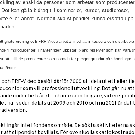
eckling av enskilda personer som arbetar som producenter
 Det kan gälla bidrag till seminarier, kurser, studieresor,
ete eller annat. Normalt ska stipendiet kunna ersätta upp 
tnaden.
ttighetsförening och FRF-Video arbetar med att inkassera och distribuer
oende filmproducenter. I hanteringen uppstår ibland reserver som kan vara s
vist sätt till de producenter som normalt får pengar grundat på sändningar 
ra länder.
 och FRF-Video beslöt därför 2009 att dela ut ett eller fl
roducenter som vill professionell utveckling. Det går nu at
ande under hela året, och inte som tidigare, vid en specif
iet har sedan delats ut 2009 och 2010 och nu 2011 är det ti
rad version.
ekt ingår inte i fondens område. De sökta aktiviteterna s
er att stipendiet beviljats. För eventuella skattekostnade