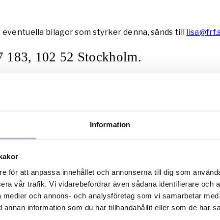
eventuella bilagor som styrker denna, sänds till
lisa@frf.
7 183, 102 52 Stockholm.
t är att ansökan kan sändas in när som h
are information, kontakta gärna Lisa Tau
 55,
lisa@frf.se
.
Information
na behandlas i FRF:s styrelse, där Fi
na, Oberoende Filmares Förbund och If
kakor
representanter.
re för att anpassa innehållet och annonserna till dig som användar
era vår trafik. Vi vidarebefordrar även sådana identifierare och 
ingar besvaras och stipendierna kungör
ala medier och annons- och analysföretag som vi samarbetar med.
ida,
www.frf.se
.
annan information som du har tillhandahållit eller som de har sa