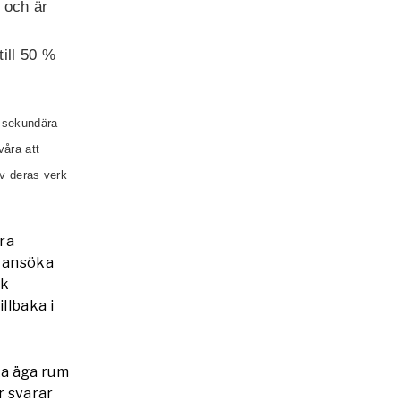
 och är
till 50 %
a sekundära
våra att
av deras verk
era
t ansöka
ik
llbaka i
ka äga rum
r svarar