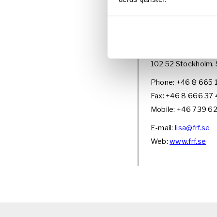
Styrelsens b
Filmproducenternas
Box 27183
102 52 Stockholm,
Phone: +46 8 665 
Fax: +46 8 666 37
Mobile: +46 739 6
E-mail:
lisa@frf.se
Web:
www.frf.se