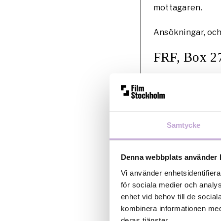
mottagaren.
Ansökningar, och 
FRF, Box 2
Nytt för åre
under året.
För ytterlig
08 – 665 12
Samtycke
Ansökningar
Producenter
Denna webbplats använder 
Sverige har 
Vi använder enhetsidentifiera
för sociala medier och analys
Alla ansökn
enhet vid behov till de soci
FRF:s hems
kombinera informationen med 
deras tjänster.