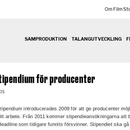
Sekundär meny
Om Film St
SAMPRODUKTION
TALANGUTVECKLING
F
stipendium för producenter
-05
ipendium introducerades 2009 för att ge producenter möjli
itt arbete. Från 2011 kommer stipendieansökningarna att
adline som tidigare funnits försvinner. Stipendiet ska gå t