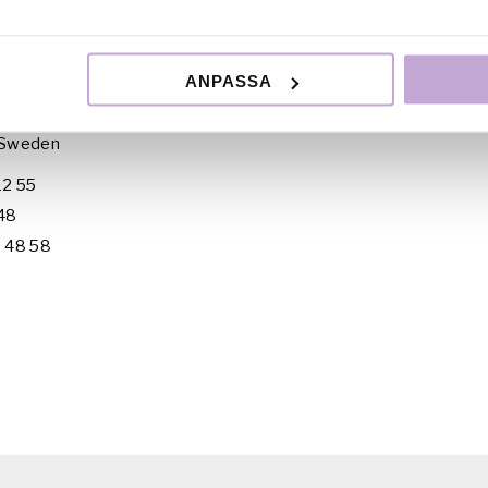
eslut kan inte överklagas.
ANPASSA
 Rättighetsförening / FRF
 Sweden
12 55
 48
2 48 58